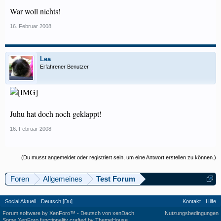
War woll nichts!
16. Februar 2008
Lea
Erfahrener Benutzer
Juhu hat doch noch geklappt!
16. Februar 2008
(Du musst angemeldet oder registriert sein, um eine Antwort erstellen zu können.)
Foren
Allgemeines
Test Forum
Social Aktuell
Deutsch [Du]
Kontakt
Hilfe
Forum software by XenForo™
-
Deutsch von xenDach
Nutzungsbedingungen
Some XenForo functionality crafted by
ThemeHouse
.