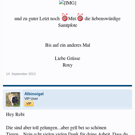
und zu guter Letzt noch
Miri
die liebenswürdige
Samtpfote
Bis auf ein anderes Mal
Liebe Grüsse
Roxy​
14. September 2013
Albinoigel
VIP-User
VIP
Hey Rebi
Die sind aber toll gelungen...aber gell bei so schönen
Tieren....Nein echt vielen vielen Dank für deine Arbeit. Dass du