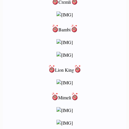
Cremli
Bambi
Lion King
Mimeli