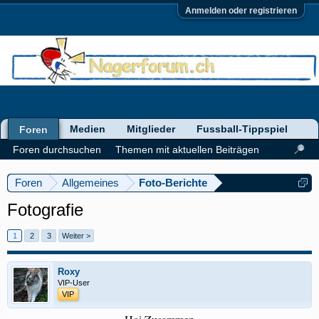
Anmelden oder registrieren
Medien
Mitglieder
Fussball-Tippspiel
Foren
Foren durchsuchen
Themen mit aktuellen Beiträgen
Foren
Allgemeines
Foto-Berichte
Fotografie
1
2
3
Weiter >
Roxy
VIP-User
VIP