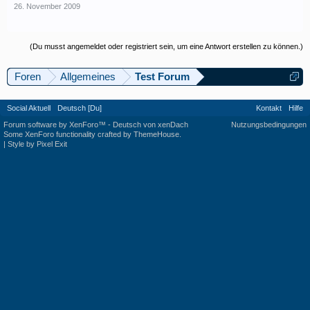
26. November 2009
(Du musst angemeldet oder registriert sein, um eine Antwort erstellen zu können.)
Foren
Allgemeines
Test Forum
Social Aktuell
Deutsch [Du]
Kontakt
Hilfe
Forum software by XenForo™
-
Deutsch von xenDach
Nutzungsbedingungen
Some XenForo functionality crafted by
ThemeHouse
.
|
Style by Pixel Exit