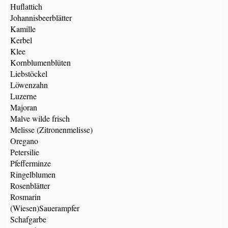
Huflattich
Johannisbeerblätter
Kamille
Kerbel
Klee
Kornblumenblüten
Liebstöckel
Löwenzahn
Luzerne
Majoran
Malve wilde frisch
Melisse (Zitronenmelisse)
Oregano
Petersilie
Pfefferminze
Ringelblumen
Rosenblätter
Rosmarin
(Wiesen)Sauerampfer
Schafgarbe