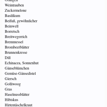
Weintrauben
Zuckermelone
Basilikum
Beifuß, gewöhnlicher
Beinwell
Borretsch
Breitwegerrich
Brennnessel
Brombeerblätter
Brunnenkresse
Dill
Echinacea, Sonnenhut
Gänseblümchen
Gemüse-Gänsedistel
Giersch
Golliwoog
Gras
Haselnussblätter
Hibiskus
Hirtentäschelkraut