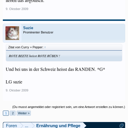
lieben das abgöttisch.
9. Oktober 2009
Suzie
Prominenter Benutzer
Zitat von Curry + Pepper:
↑
ROTE BEETE heisst ROTE RÜBEN !
Und bei uns in der Schweiz heisst das RANDEN. *G*
LG suzie
9. Oktober 2009
(Du musst angemeldet oder registriert sein, um eine Antwort erstellen zu können.)
1
2
Weiter >
Foren
...
Ernährung und Pflege