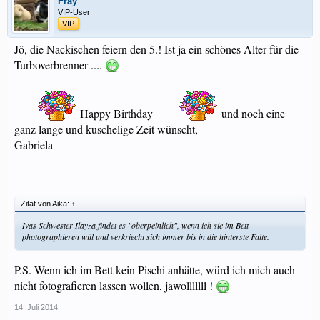
Fray
VIP-User
VIP
Jö, die Nackischen feiern den 5.! Ist ja ein schönes Alter für die
Turboverbrenner ....
Happy Birthday
und noch eine
ganz lange und kuschelige Zeit wünscht,
Gabriela
Zitat von Aika:
↑
Ivas Schwester Ilayza findet es "oberpeinlich", wenn ich sie im Bett
photographieren will und verkriecht sich immer bis in die hinterste Falte.
P.S. Wenn ich im Bett kein Pischi anhätte, würd ich mich auch
nicht fotografieren lassen wollen, jawolllllll !
14. Juli 2014