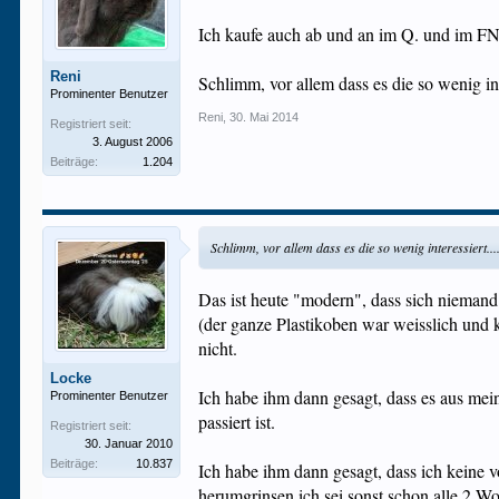
Ich kaufe auch ab und an im Q. und im FN
Reni
Schlimm, vor allem dass es die so wenig inte
Prominenter Benutzer
Reni
,
30. Mai 2014
Registriert seit:
3. August 2006
Beiträge:
1.204
Schlimm, vor allem dass es die so wenig interessiert....
Das ist heute "modern", dass sich niemand 
(der ganze Plastikoben war weisslich und 
nicht.
Locke
Ich habe ihm dann gesagt, dass es aus mein
Prominenter Benutzer
passiert ist.
Registriert seit:
30. Januar 2010
Beiträge:
10.837
Ich habe ihm dann gesagt, dass ich keine 
herumgrinsen ich sei sonst schon alle 2 