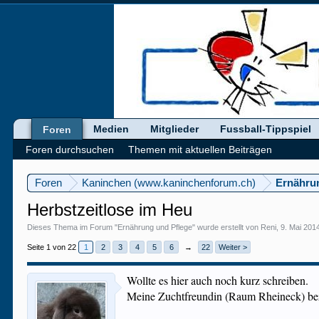
Medien
Mitglieder
Fussball-Tippspiel
Foren
Foren durchsuchen
Themen mit aktuellen Beiträgen
Foren
Kaninchen (www.kaninchenforum.ch)
Ernähru
Herbstzeitlose im Heu
Dieses Thema im Forum "
Ernährung und Pflege
" wurde erstellt von
Reni
,
9. Mai 201
Seite 1 von 22
1
2
3
4
5
6
→
22
Weiter >
Wollte es hier auch noch kurz schreiben.
Meine Zuchtfreundin (Raum Rheineck) bez