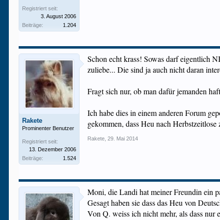
Registriert seit:
3. August 2006
Beiträge:
1.204
Schon echt krass! Sowas darf eigentlich N
zuliebe... Die sind ja auch nicht daran inte
Fragt sich nur, ob man dafür jemanden haftb
Ich habe dies in einem anderen Forum gepo
Rakete
gekommen, dass Heu nach Herbstzeitlose zu 
Prominenter Benutzer
Rakete
,
29. Mai 2014
Registriert seit:
13. Dezember 2006
Beiträge:
1.524
Moni, die Landi hat meiner Freundin ein pa
Gesagt haben sie dass das Heu von Deutsch
Von Q. weiss ich nicht mehr, als dass nur 