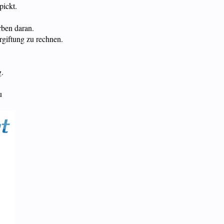
pickt.
rben daran.
rgiftung zu rechnen.
g.
u