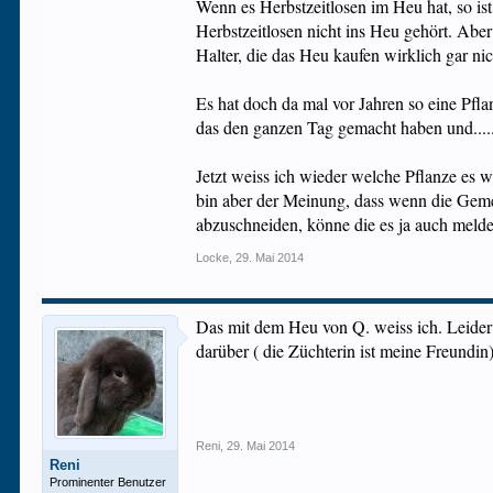
Wenn es Herbstzeitlosen im Heu hat, so ist
Herbstzeitlosen nicht ins Heu gehört. Aber 
Halter, die das Heu kaufen wirklich gar nic
Es hat doch da mal vor Jahren so eine Pfl
das den ganzen Tag gemacht haben und......
Jetzt weiss ich wieder welche Pflanze es w
bin aber der Meinung, dass wenn die Geme
abzuschneiden, könne die es ja auch melden
Locke
,
29. Mai 2014
Das mit dem Heu von Q. weiss ich. Leider w
darüber ( die Züchterin ist meine Freundin)..
Reni
,
29. Mai 2014
Reni
Prominenter Benutzer