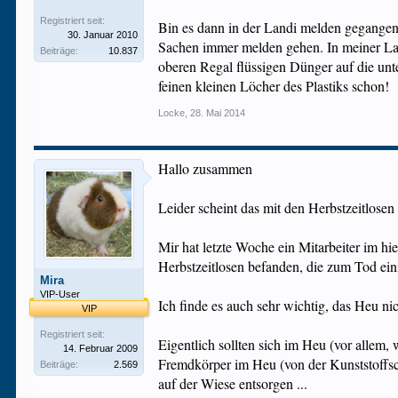
Registriert seit:
Bin es dann in der Landi melden gegangen.
30. Januar 2010
Sachen immer melden gehen. In meiner Lan
Beiträge:
10.837
oberen Regal flüssigen Dünger auf die unte
feinen kleinen Löcher des Plastiks schon!
Locke
,
28. Mai 2014
Hallo zusammen
Leider scheint das mit den Herbstzeitlosen 
Mir hat letzte Woche ein Mitarbeiter im h
Herbstzeitlosen befanden, die zum Tod ein
Mira
VIP-User
Ich finde es auch sehr wichtig, das Heu ni
VIP
Registriert seit:
Eigentlich sollten sich im Heu (vor allem
14. Februar 2009
Fremdkörper im Heu (von der Kunststoffsc
Beiträge:
2.569
auf der Wiese entsorgen ...