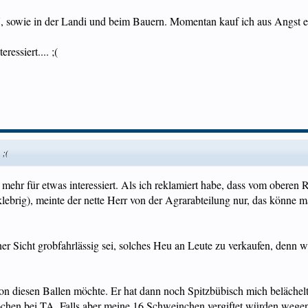
, sowie in der Landi und beim Bauern. Momentan kauf ich aus Angst e
ressiert.... ;(
 ;(
mehr für etwas interessiert. Als ich reklamiert habe, dass vom oberen 
klebrig), meinte der nette Herr von der Agrarabteilung nur, das könne
er Sicht grobfahrlässig sei, solches Heu an Leute zu verkaufen, denn w
von diesen Ballen möchte. Er hat dann noch Spitzbübisch mich belächelt
Wochen bei TA. Falls aber meine 16 Schweinchen vergiftet würden wegen