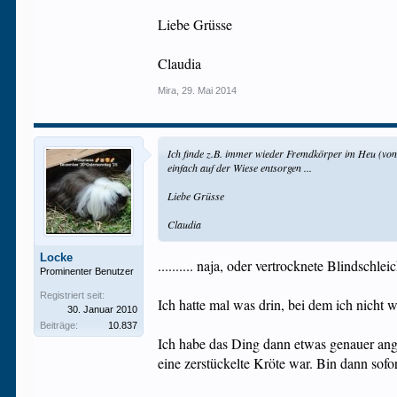
Liebe Grüsse
Claudia
Mira
,
29. Mai 2014
Ich finde z.B. immer wieder Fremdkörper im Heu (von
einfach auf der Wiese entsorgen ...
Liebe Grüsse
Claudia
Locke
.......... naja, oder vertrocknete Blindschle
Prominenter Benutzer
Registriert seit:
Ich hatte mal was drin, bei dem ich nicht 
30. Januar 2010
Beiträge:
10.837
Ich habe das Ding dann etwas genauer ange
eine zerstückelte Kröte war. Bin dann sofor