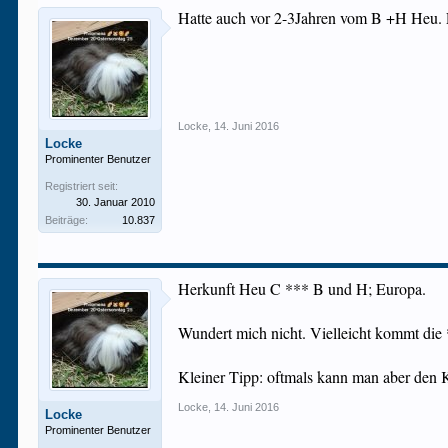
Hatte auch vor 2-3Jahren vom B +H Heu. E
Locke
,
14. Juni 2016
Locke
Prominenter Benutzer
Registriert seit:
30. Januar 2010
Beiträge:
10.837
Herkunft Heu C *** B und H; Europa.
Wundert mich nicht. Vielleicht kommt die
Kleiner Tipp: oftmals kann man aber den K
Locke
,
14. Juni 2016
Locke
Prominenter Benutzer