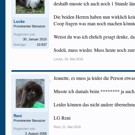
deshalb musste ich auch noch 1 Stunde läng
Die beiden Herren haben nun wirklich kein
Locke
Coop fragen was man noch machen könn
Prominenter Benutzer
Registriert seit:
Weisst du was ich ehrlich gesagt denke, 
30. Januar 2010
Beiträge:
10.837
Sodeli, muss wieder. Muss heute noch zu
Locke
,
20. Mai 2016
Jeanette, es muss ja leider die Person etw
Musste ich damals beim ******** ja auch.
Leider können das nicht andere überneh
Reni
LG Reni
Prominenter Benutzer
Reni
,
21. Mai 2016
Registriert seit:
3. August 2006