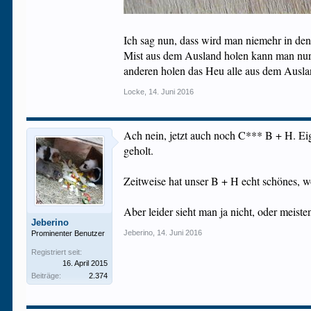
Ich sag nun, dass wird man niemehr in d
Mist aus dem Ausland holen kann man nur
anderen holen das Heu alle aus dem Ausla
Locke
,
14. Juni 2016
Ach nein, jetzt auch noch C*** B + H. Eig
geholt.
Zeitweise hat unser B + H echt schönes, w
Aber leider sieht man ja nicht, oder meistens
Jeberino
Jeberino
,
14. Juni 2016
Prominenter Benutzer
Registriert seit:
16. April 2015
Beiträge:
2.374