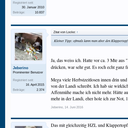
Registriert seit:
30. Januar 2010
Beiträge:
10.837
Zitat von Locke:
↑
Kleiner Tipp: oftmals kann man aber den Klappertopf 
Ja, das weiss ich. Hatte vor ca. 3 Mte aus
drücken, war sehr gut. Es roch echt ganz 
Jeberino
Prominenter Benutzer
Mega viele Herbstzeitlosen innen drin und 
Registriert seit:
16. April 2015
von der Landi schreibt. Ich hab sie wirkl
Beiträge:
2.374
Affenmühe mache ich nicht mehr. Hätte auf
mehr in der Landi, eher hole ich zur Not, 
Jeberino
,
14. Juni 2016
Das mit gleichzeitig HZL und Klappertopf 