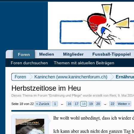
Medien
Mitglieder
Fussball-Tippspiel
Foren
Foren durchsuchen
Themen mit aktuellen Beiträgen
Foren
Kaninchen (www.kaninchenforum.ch)
Ernähru
Herbstzeitlose im Heu
Dieses Thema im Forum "
Ernährung und Pflege
" wurde erstellt von
Reni
,
9. Mai 201
Seite 18 von 22
< Zurück
1
←
16
17
18
19
20
→
22
Weiter >
Ihr wollt wohl unbedingt, dass ich wieder 
Ich kann aber auch nicht den ganzen Tag h