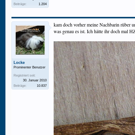
Beiträge:
1.204
kam doch vorher meine Nachbarin rüber und
was genau es ist. Ich hätte ihr doch mal HZL
Locke
Prominenter Benutzer
Registriert seit:
30. Januar 2010
Beiträge:
10.837