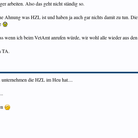
er arbeiten. Also das geht nicht ständig so.
e Ahnung was HZL ist und haben ja auch gar nichts damit zu tun. Die s
te
dass wenn ich beim VetAmt anrufen würde, wir wohl alle wieder aus d
m TA.
as unternehmen die HZL im Heu hat....
..
men