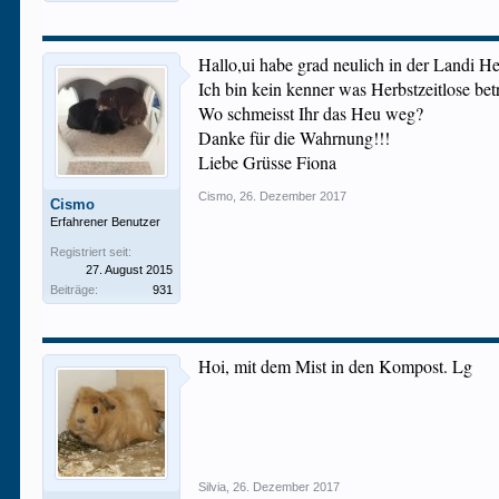
Hallo,ui habe grad neulich in der Landi H
Ich bin kein kenner was Herbstzeitlose betr
Wo schmeisst Ihr das Heu weg?
Danke für die Wahrnung!!!
Liebe Grüsse Fiona
Cismo
,
26. Dezember 2017
Cismo
Erfahrener Benutzer
Registriert seit:
27. August 2015
Beiträge:
931
Hoi, mit dem Mist in den Kompost. Lg
Silvia
,
26. Dezember 2017