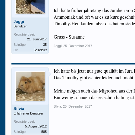
Ich hatte früher jahrelang das Juraheu von 
Ammoniak und oft war es zu kurz geschnitt
Joggi
Timothy-Heu kaufen, aber das hatten sie leid
Benutzer
Registriert seit:
Gruss - Susanne
21. Juni 2017
Beiträge:
35
Joggi
,
25. Dezember 2017
Ort:
Baselbiet
Ich hatte bis jetzt nur gute qualität im Jura
Das Timothy gibt es hier leider auch nicht.
Meine mögen auch das Migroheu aus der R
Ein wenig schauen das es schön halmig ist, 
Silvia
,
25. Dezember 2017
Silvia
Erfahrener Benutzer
Registriert seit:
5. August 2012
Beiträge:
585