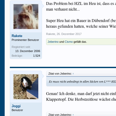
Das Problem bei HZL im Heu ist, dass es a
man verhaust nicht...
Super Heu hat ein Bauer in Dübendorf (b
heraus gefunden hatten, welche seiner Wi
Rakete
,
26. Dezember 2017
Rakete
Prominenter Benutzer
Jeberino
und
Cismo
gefällt das.
Registriert seit:
13. Dezember 2006
Beiträge:
1.524
Zitat von Jeberino:
↑
Es muss nicht unbedingt in allen Säcken von L*** HZ
Genau! Ich denke, man darf jetzt nicht e
Klappertopf. Die Herbstzeitlose wächst e
Joggi
Benutzer
Zitat von Jeberino:
↑