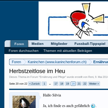
Medien
Mitglieder
Fussball-Tippspiel
Foren
Foren durchsuchen
Themen mit aktuellen Beiträgen
Foren
Kaninchen (www.kaninchenforum.ch)
Ernähru
Herbstzeitlose im Heu
Dieses Thema im Forum "
Ernährung und Pflege
" wurde erstellt von
Reni
,
9. Mai 201
Seite 20 von 22
< Zurück
1
←
17
18
19
20
21
22
Weiter >
Hallo Silvia
Ja, ich finde es auch gefährlich
.