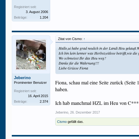
Registriert seit:
3. August 2006
Beiträge:
1.204
Zitat von Cismo:
↑
Hallo,ui habe grad neulich in der Landi Heu gekauft.W
Ich bin kein kenner was Herbstzeitlose betrifft,wie die
Wo schmeisst Ihr das Heu weg?
Danke für die Wahrnung!!!
Liebe Grüsse Fiona
Jeberino
Fiona, schau mal eine Seite zurück (Seite
Prominenter Benutzer
haben.
Registriert seit:
16. April 2015
Beiträge:
2.374
Ich hab manchmal HZL im Heu von C*** Bau
Jeberino
,
26. Dezember 2017
Cismo
gefällt das.