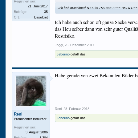
Registriert seit:
21. Juni 2017
Ich hab manchmal HZL im Heu von C*** Bau u H****. K
Beiträge:
35
Ort:
Baselbiet
Ich habe auch schon oft ganze Säcke versch
das Heu selber dann von sehr guter Qualitä
Restrisiko.
Joggi
,
26. Dezember 2017
Jeberino
gefällt das.
Habe gerade von zwei Bekannten Bilder b
Reni
,
28. Februar 2018
Reni
Jeberino
gefällt das.
Prominenter Benutzer
Registriert seit:
3. August 2006
Beiträge:
1.204