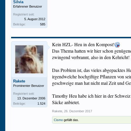
Silvia
Erfahrener Benutzer
Registriert seit:
5. August 2012
Beiträge:
585
Kein HZL- Heu in den Kompost!
Das Thema hatten wir hier schon genügend.
zwingend verbrannt, also in den Kehricht! D
Das Problem ist, das vieles abgepacktes H
irgendwelche hochgiftige Pflanzen von se
Rakete
geschweige man hat nicht mal Zeit und Gel
Prominenter Benutzer
Registriert seit:
Timothy Heu habe ich hier in der Schweiz 
13. Dezember 2006
Säcke anbietet.
Beiträge:
1.524
Rakete
,
26. Dezember 2017
Cismo
gefällt das.