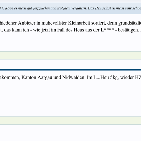
ann es meist gut zerpflücken und trotzdem verfüttern. Das Heu selbst ist meist sehr schö
iedener Anbieter in mühevollster Kleinarbeit sortiert, denn grundsätzli
t, das kann ich - wie jetzt im Fall des Heus aus der L**** - bestätigen
ekommen, Kanton Aargau und Nidwalden. Im L...Heu 5kg, wieder HZL,