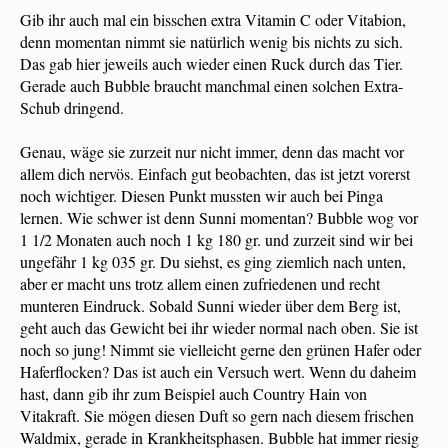
Gib ihr auch mal ein bisschen extra Vitamin C oder Vitabion,
denn momentan nimmt sie natürlich wenig bis nichts zu sich.
Das gab hier jeweils auch wieder einen Ruck durch das Tier.
Gerade auch Bubble braucht manchmal einen solchen Extra-
Schub dringend.
Genau, wäge sie zurzeit nur nicht immer, denn das macht vor
allem dich nervös. Einfach gut beobachten, das ist jetzt vorerst
noch wichtiger. Diesen Punkt mussten wir auch bei Pinga
lernen. Wie schwer ist denn Sunni momentan? Bubble wog vor
1 1/2 Monaten auch noch 1 kg 180 gr. und zurzeit sind wir bei
ungefähr 1 kg 035 gr. Du siehst, es ging ziemlich nach unten,
aber er macht uns trotz allem einen zufriedenen und recht
munteren Eindruck. Sobald Sunni wieder über dem Berg ist,
geht auch das Gewicht bei ihr wieder normal nach oben. Sie ist
noch so jung! Nimmt sie vielleicht gerne den grünen Hafer oder
Haferflocken? Das ist auch ein Versuch wert. Wenn du daheim
hast, dann gib ihr zum Beispiel auch Country Hain von
Vitakraft. Sie mögen diesen Duft so gern nach diesem frischen
Waldmix, gerade in Krankheitsphasen. Bubble hat immer riesig