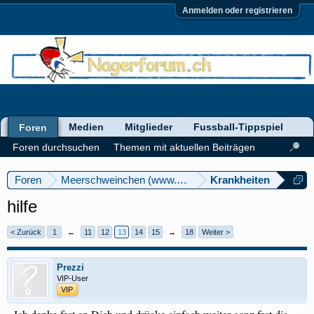
Anmelden oder registrieren
Medien
Mitglieder
Fussball-Tippspiel
Foren
Foren durchsuchen
Themen mit aktuellen Beiträgen
Foren
Meerschweinchen (www.meerschweinforum.ch)
Krankheiten
hilfe
< Zurück
1
←
11
12
13
14
15
→
18
Weiter >
Prezzi
VIP-User
VIP