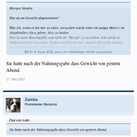
Morgen Sandra
Hat sie an Gewicht abgenommen?
Was ich, wenn es bei mir so wäre, versuchen würde wäre ein junges Meeri ( im
Abgabealter) dazu geben. Also zu beiden.
Das ist mein Bauchgefühl, und nicht als "Rezept" zu verstehen. Ich würde es
einfach noch so versuchen. Sicher noch bis morgen. Ausser ich würde merken
das der Lebenswille nicht mehr da wäre, dann würde ich handeln.
Klicke in dieses Feld, um es in vollständiger Größe anzuzeigen.
Ich wünsche dir ganz viel Kraft.
Sie hatte nach der Nahrungsgabe dass Gewicht von gestern
Schicke Dir auf diesem weg ein wenig
Abend.
17. Mai 2007
Zamba
Prominenter Benutzer
Zitat von salin:
Sie hatte nach der Nahrungsgabe dass Gewicht von gestern Abend.