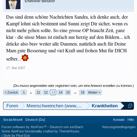
Erfahrener Benutzer
Das sind denn schöne Nachrichten Sandra, ich denke auch, der
Kampf lohnt sich bestimmt und Sunni zeigt Dir sicher, wenn es
nicht mehr gehen sollte. So eine grosse OP braucht Zeit, ganz
klar - die süsse Maus ist einfach nur herzig auf den Bildern... ich
drücke also brav weiter alle Daumen, natürlich auch für Deine
Mam gute Besserung und viel Kraft und frohen Mut für DICH
selber...
17. Mai 2007
(Du musst angemeldet oder registriert sein, um eine Antwort erstellen zu können.)
< Zurück
1
←
11
12
13
14
15
→
18
Weiter >
Foren
Meerschweinchen (www.meerschweinforum.ch)
Krankheiten
Social Aktuell
Deutsch [Du]
Kontakt
Hilfe
Forum software by XenForo™
-
Deutsch von xenDach
Nutzungsbedingungen
Some XenForo functionality crafted by
ThemeHouse
.
|
Style by Pixel Exit