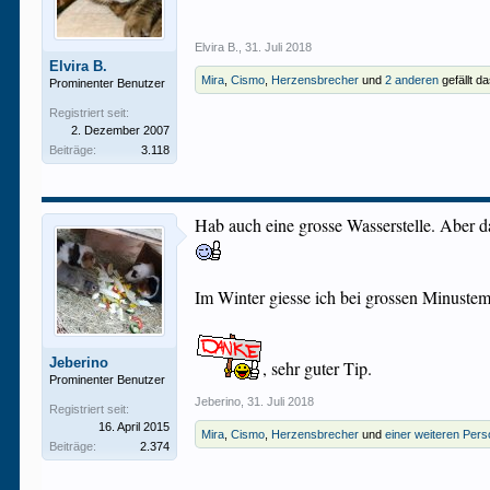
Elvira B.
,
31. Juli 2018
Elvira B.
Mira
,
Cismo
,
Herzensbrecher
und
2 anderen
gefällt da
Prominenter Benutzer
Registriert seit:
2. Dezember 2007
Beiträge:
3.118
Hab auch eine grosse Wasserstelle. Aber d
Im Winter giesse ich bei grossen Minuste
Jeberino
, sehr guter Tip.
Prominenter Benutzer
Jeberino
,
31. Juli 2018
Registriert seit:
16. April 2015
Mira
,
Cismo
,
Herzensbrecher
und
einer weiteren Per
Beiträge:
2.374