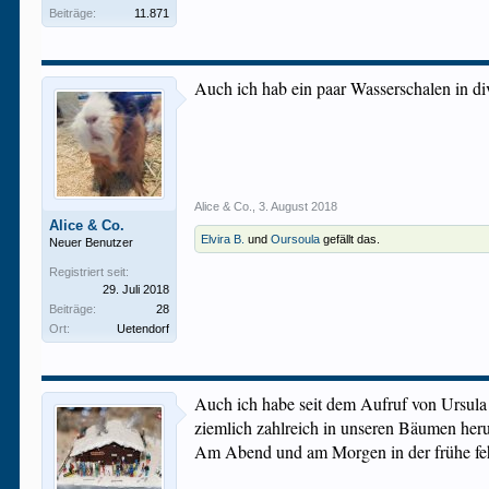
Beiträge:
11.871
Auch ich hab ein paar Wasserschalen in di
Alice & Co.
,
3. August 2018
Alice & Co.
Elvira B.
und
Oursoula
gefällt das.
Neuer Benutzer
Registriert seit:
29. Juli 2018
Beiträge:
28
Ort:
Uetendorf
Auch ich habe seit dem Aufruf von Ursula z
ziemlich zahlreich in unseren Bäumen he
Am Abend und am Morgen in der frühe feh