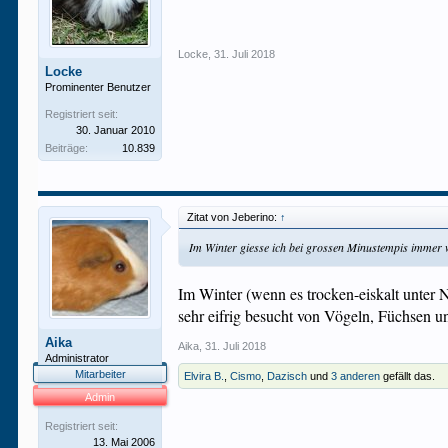
Locke
,
31. Juli 2018
Locke
Prominenter Benutzer
Registriert seit:
30. Januar 2010
Beiträge:
10.839
Zitat von Jeberino:
↑
Im Winter giesse ich bei grossen Minustempis immer
Im Winter (wenn es trocken-eiskalt unter 
sehr eifrig besucht von Vögeln, Füchsen u
Aika
Aika
,
31. Juli 2018
Administrator
Mitarbeiter
Elvira B.
,
Cismo
,
Dazisch
und
3 anderen
gefällt das.
Admin
Registriert seit:
13. Mai 2006