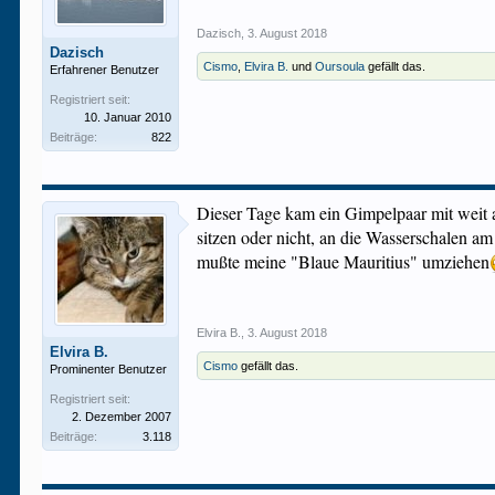
Dazisch
,
3. August 2018
Dazisch
Cismo
,
Elvira B.
und
Oursoula
gefällt das.
Erfahrener Benutzer
Registriert seit:
10. Januar 2010
Beiträge:
822
Dieser Tage kam ein Gimpelpaar mit weit a
sitzen oder nicht, an die Wasserschalen a
mußte meine "Blaue Mauritius" umziehen
Elvira B.
,
3. August 2018
Elvira B.
Cismo
gefällt das.
Prominenter Benutzer
Registriert seit:
2. Dezember 2007
Beiträge:
3.118