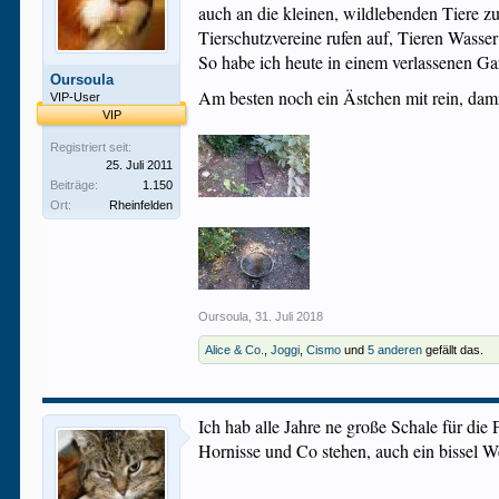
auch an die kleinen, wildlebenden Tiere z
Tierschutzvereine rufen auf, Tieren Wasser 
So habe ich heute in einem verlassenen Gart
Oursoula
Am besten noch ein Ästchen mit rein, dami
VIP-User
VIP
Registriert seit:
25. Juli 2011
Beiträge:
1.150
Ort:
Rheinfelden
Oursoula
,
31. Juli 2018
Alice & Co.
,
Joggi
,
Cismo
und
5 anderen
gefällt das.
Ich hab alle Jahre ne große Schale für die
Hornisse und Co stehen, auch ein bissel W