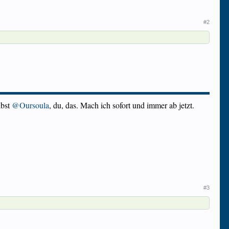
#2
ibst
@Oursoula
, du, das. Mach ich sofort und immer ab jetzt.
#3