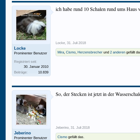
ich habe rund 10 Schalen rund ums Haus v
Locke
,
31. Juli 2018
Locke
Mira
,
Cismo
,
Herzensbrecher
und
2 anderen
gefällt da
Prominenter Benutzer
Registriert seit:
30. Januar 2010
Beiträge:
10.839
So, der Stecken ist jetzt in der Wasserscha
Jeberino
,
31. Juli 2018
Jeberino
Cismo
gefällt das.
Prominenter Benutzer