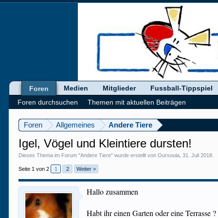
Medien
Mitglieder
Fussball-Tippspiel
Foren
Foren durchsuchen
Themen mit aktuellen Beiträgen
Foren
Allgemeines
Andere Tiere
Igel, Vögel und Kleintiere dursten!
Dieses Thema im Forum "
Andere Tiere
" wurde erstellt von
Oursoula
,
31. Juli 2018
.
Seite 1 von 2
1
2
Weiter >
Hallo zusammen
Habt ihr einen Garten oder eine Terrasse ?