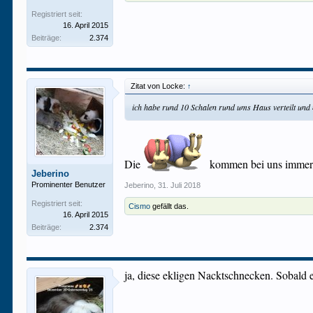
Registriert seit:
16. April 2015
Beiträge:
2.374
Zitat von Locke:
↑
ich habe rund 10 Schalen rund ums Haus verteilt und
Die
kommen bei uns immer n
Jeberino
Prominenter Benutzer
Jeberino
,
31. Juli 2018
Registriert seit:
Cismo
gefällt das.
16. April 2015
Beiträge:
2.374
ja, diese ekligen Nacktschnecken. Sobald es