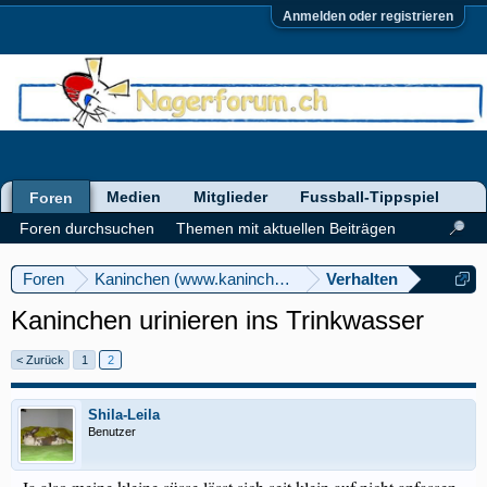
Anmelden oder registrieren
Medien
Mitglieder
Fussball-Tippspiel
Foren
Foren durchsuchen
Themen mit aktuellen Beiträgen
Foren
Kaninchen (www.kaninchenforum.ch)
Verhalten
Kaninchen urinieren ins Trinkwasser
< Zurück
1
2
Shila-Leila
Benutzer