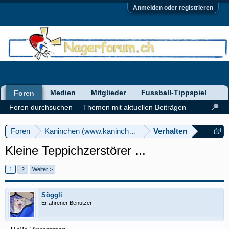
Anmelden oder registrieren
Medien
Mitglieder
Fussball-Tippspiel
Foren
Foren durchsuchen
Themen mit aktuellen Beiträgen
Foren
Kaninchen (www.kaninchenforum.ch)
Verhalten
Kleine Teppichzerstörer ...
1
2
Weiter >
Söggli
Erfahrener Benutzer