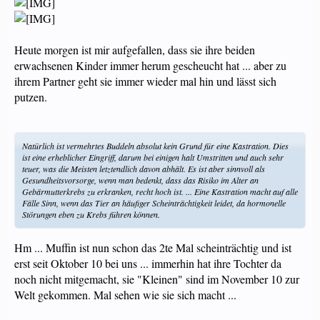
Heute morgen ist mir aufgefallen, dass sie ihre beiden
erwachsenen Kinder immer herum gescheucht hat ... aber zu
ihrem Partner geht sie immer wieder mal hin und lässt sich
putzen.
Natürlich ist vermehrtes Buddeln absolut kein Grund für eine Kastration. Dies
ist eine erheblicher Eingriff, darum bei einigen halt Umstritten und auch sehr
teuer, was die Meisten letztendlich davon abhält. Es ist aber sinnvoll als
Gesundheitsvorsorge, wenn man bedenkt, dass das Risiko im Alter an
Gebärmutterkrebs zu erkranken, recht hoch ist. ... Eine Kastration macht auf alle
Fälle Sinn, wenn das Tier an häufiger Scheinträchtigkeit leidet, da hormonelle
Störungen eben zu Krebs führen können.
Hm ... Muffin ist nun schon das 2te Mal scheinträchtig und ist
erst seit Oktober 10 bei uns ... immerhin hat ihre Tochter da
noch nicht mitgemacht, sie "Kleinen" sind im November 10 zur
Welt gekommen. Mal sehen wie sie sich macht ...