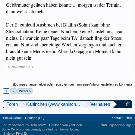
Gebärmutter gelitten haben könnte ... morgen ist der Termin,
dann weiss ich mehr.
Der E. cuniculi Ausbruch bei Blaffin (Sohn) kam ohne
Stresssituation. Keine neuen Ninchen, keine Umstellung - gar
nichts. Er war ein paar Tage beim TA, danach fing der Stress
erst an. Nun sind aber einige Wochen vergangen und auch er
braucht keine Medis mehr. Aber da Gejage im Moment kann
nicht gut sein.
14. November 2011
(Du musst angemeldet oder registriert sein, um eine Antwort erstellen zu können.)
1
2
Weiter >
Foren
Kaninchen (www.kaninchenforum.ch)
Verhalten
Social Aktuell
Deutsch [Du]
Kontakt
Hilfe
Forum software by XenForo™
-
Deutsch von xenDach
Nutzungsbedingungen
Some XenForo functionality crafted by
ThemeHouse
.
|
Style by Pixel Exit