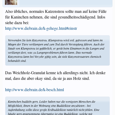
Also übliches, normales Katzenstreu sollte man auf keine Fälle
für Kaninchen nehmen, die sind gesundheitsschädigend. Infos
siehe dazu bei:
http://www.diebrain.de/k-gehege.html#einstr
Verwenden Sie kein Katzenstreu. Klumpstreu wird evtl. gefressen und kann im
Magen der Tiere verklumpen und zum Tod durch Verstopfung führen. Auch der
Staub von Klumpstreu ist gefährlich, er gerät beim Einatmen in die Lungen und
verklumpt dort, was zu Lungenproblemen führen kann. Das normale
Katzenstreu kann bei Verzehr giftig sein, da viele Katzenstreuarten chemisch
behandelt sind.
Das Weichholz-Granulat kenne ich allerdings nicht. Ich denke
mal, dass die aber okay sind, da sie ja aus Holz sind.
http://www.diebrain.de/k-besch.html
Kaninchen buddeln gern. Leider haben nur die wenigsten Menschen die
Möglichkeit, ihnen in der Wohnung eine Buddelkiste anzubieten - bei
Außenhaltung sollte diese große Erdbuddelkiste natürlich nicht fehlen. Eine
häufig gern angenommene Alternative ist eine Buddelkiste, welche mit