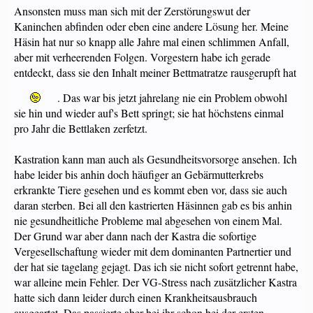
Ansonsten muss man sich mit der Zerstörungswut der
Kaninchen abfinden oder eben eine andere Lösung her. Meine
Häsin hat nur so knapp alle Jahre mal einen schlimmen Anfall,
aber mit verheerenden Folgen. Vorgestern habe ich gerade
entdeckt, dass sie den Inhalt meiner Bettmatratze rausgerupft hat
. Das war bis jetzt jahrelang nie ein Problem obwohl
sie hin und wieder auf's Bett springt; sie hat höchstens einmal
pro Jahr die Bettlaken zerfetzt.
Kastration kann man auch als Gesundheitsvorsorge ansehen. Ich
habe leider bis anhin doch häufiger an Gebärmutterkrebs
erkrankte Tiere gesehen und es kommt eben vor, dass sie auch
daran sterben. Bei all den kastrierten Häsinnen gab es bis anhin
nie gesundheitliche Probleme mal abgesehen von einem Mal.
Der Grund war aber dann nach der Kastra die sofortige
Vergesellschaftung wieder mit dem dominanten Partnertier und
der hat sie tagelang gejagt. Das ich sie nicht sofort getrennt habe,
war alleine mein Fehler. Der VG-Stress nach zusätzlicher Kastra
hatte sich dann leider durch einen Krankheitsausbrauch
ausgeartet. Das passierte aber bei ihr schon bei der ersten