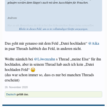
gelaufen werden dann klappt’s auch mit dem Ausschlafen für Frauchen.
Andreas
Nur so als Bemerkung da ich ja bei den Schweinchen-Fotos keine reinstellen
Klicke in dieses Feld, um es in vollständiger Größe anzuzeigen.
kann, hier habe ich plötzlich das 3.Feld „Datei hochladen“ und in meiner
Tiervorstellung ist es weiterhin nicht da.
Das geht mir genauso mit dem Feld „Datei hochladen“
@Aika
in paar Threads habbich das Feld, in anderen nicht.
Wollte nämlich bei
@Löwenzahn
s Thread „meine Elsa“ für ihn
hochladen, aber in seinem Thread hab auch ich kein „Datei
hochladen Feld“
(das war schon immer so, dass es nur bei manchen Threads
erscheint)
26. November 2020
Dazisch
gefällt das.