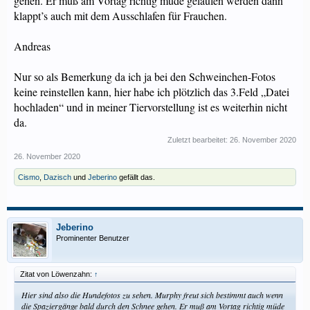
gehen. Er muß am Vortag richtig müde gelaufen werden dann
klappt’s auch mit dem Ausschlafen für Frauchen.
Andreas
Nur so als Bemerkung da ich ja bei den Schweinchen-Fotos
keine reinstellen kann, hier habe ich plötzlich das 3.Feld „Datei
hochladen“ und in meiner Tiervorstellung ist es weiterhin nicht
da.
Zuletzt bearbeitet:
26. November 2020
26. November 2020
Cismo
,
Dazisch
und
Jeberino
gefällt das.
Jeberino
Prominenter Benutzer
Zitat von Löwenzahn:
↑
Hier sind also die Hundefotos zu sehen. Murphy freut sich bestimmt auch wenn
die Spaziergänge bald durch den Schnee gehen. Er muß am Vortag richtig müde