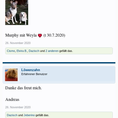
Murphy mit Weyla
(t 30.7.2020)
26. November 2020
Cismo
,
Elvira B.
,
Dazisch
und
2 anderen
gefällt das.
Löwenzahn
Erfahrener Benutzer
Danke das freut mich.
Andreas
26. November 2020
Dazisch
und
Jeberino
gefällt das.