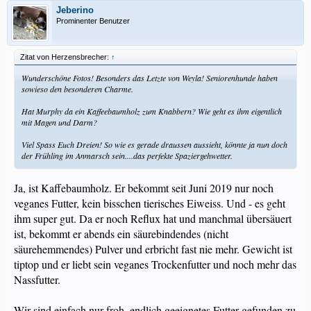
Jeberino
Prominenter Benutzer
Zitat von Herzensbrecher:
↑
Wunderschöne Fotos! Besonders das Letzte von Weyla! Seniorenhunde haben
sowieso den besonderen Charme.
Hat Murphy da ein Kaffeebaumholz zum Knabbern? Wie geht es ihm eigentlich
mit Magen und Darm?
Viel Spass Euch Dreien! So wie es gerade draussen aussieht, könnte ja nun doch
der Frühling im Anmarsch sein....das perfekte Spaziergehwetter.
Ja, ist Kaffebaumholz. Er bekommt seit Juni 2019 nur noch
veganes Futter, kein bisschen tierisches Eiweiss. Und - es geht
ihm super gut. Da er noch Reflux hat und manchmal übersäuert
ist, bekommt er abends ein säurebindendes (nicht
säurehemmendes) Pulver und erbricht fast nie mehr. Gewicht ist
tiptop und er liebt sein veganes Trockenfutter und noch mehr das
Nassfutter.
Wir sind einfach nur froh, endlich geeignetes Futter gefunden zu