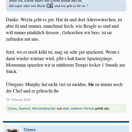
Hallo Isa, schöne Bilder und schöne Hunde hast du.
Ein super alter von Weyla
und wie geht es ihr so ?
Danke. Weyla geht es gut. Hat da und dort Alterswärzchen, ist
aber fit und munter, manchmal frech, wie Beagle so sind und
will immer pünktlich fressen . Gehorchen wir brav, ist sie
zufrieden mit uns.
Jetzt, wo es noch kühl ist, mag sie sehr gut spazieren. Wenn s
dann wieder wärmer wird, gibt s halt kurze Spaziergänge.
Momentan spazelen wir in mittlerem Tempo locker 1 Stunde am
Stück.
Sie
Übrigens: Murphy hat nicht viel zu melden.
ist immer noch
der Chef und er gehorcht ihr
29. Februar 2020
Cismo
,
Dazisch
,
Herzensbrecher
und
einer weiteren Person
gefällt das.
Cismo