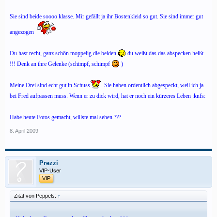
Sie sind beide soooo klasse. Mir gefällt ja ihr Bostenkleid so gut. Sie sind immer gut
angezogen
Du hast recht, ganz schön moppelig die beiden
du weißt das das abspecken heißt
!!! Denk an ihre Gelenke (schimpf, schimpf
)
Meine Drei sind echt gut in Schuss
. Sie haben ordentlich abgespeckt, weil ich ja
bei Fred aufpassen muss. Wenn er zu dick wird, hat er noch ein kürzeres Leben :knfs:
Habe heute Fotos gemacht, willste mal sehen ???
8. April 2009
Prezzi
VIP-User
VIP
Zitat von Peppels:
↑