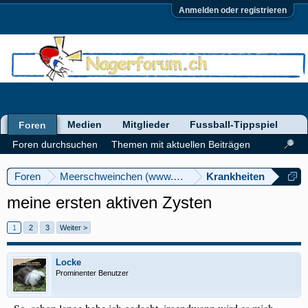
Anmelden oder registrieren
Medien
Mitglieder
Fussball-Tippspiel
Foren
Foren durchsuchen
Themen mit aktuellen Beiträgen
Foren
Meerschweinchen (www.meerschweinforum.ch)
Krankheiten
meine ersten aktiven Zysten
1
2
3
Weiter >
Locke
Prominenter Benutzer