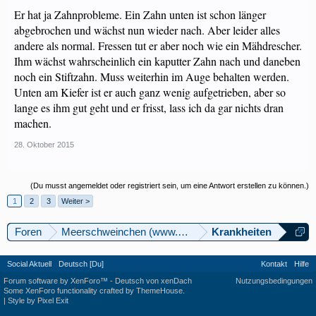
Er hat ja Zahnprobleme. Ein Zahn unten ist schon länger
abgebrochen und wächst nun wieder nach. Aber leider alles
andere als normal. Fressen tut er aber noch wie ein Mähdrescher.
Ihm wächst wahrscheinlich ein kaputter Zahn nach und daneben
noch ein Stiftzahn. Muss weiterhin im Auge behalten werden.
Unten am Kiefer ist er auch ganz wenig aufgetrieben, aber so
lange es ihm gut geht und er frisst, lass ich da gar nichts dran
machen.
28. Oktober 2015
(Du musst angemeldet oder registriert sein, um eine Antwort erstellen zu können.)
1
2
3
Weiter >
Foren
Meerschweinchen (www.meerschweinforum.ch)
Krankheiten
Social Aktuell
Deutsch [Du]
Kontakt
Hilfe
Forum software by XenForo™
-
Deutsch von xenDach
Nutzungsbedingungen
Some XenForo functionality crafted by
ThemeHouse
.
|
Style by Pixel Exit