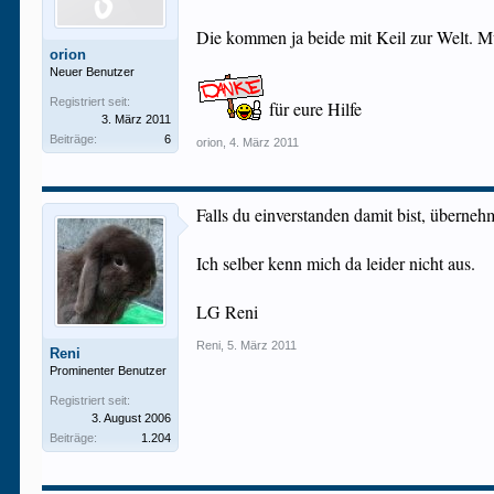
Die kommen ja beide mit Keil zur Welt. Mu
orion
Neuer Benutzer
Registriert seit:
für eure Hilfe
3. März 2011
Beiträge:
6
orion
,
4. März 2011
Falls du einverstanden damit bist, überne
Ich selber kenn mich da leider nicht aus.
LG Reni
Reni
,
5. März 2011
Reni
Prominenter Benutzer
Registriert seit:
3. August 2006
Beiträge:
1.204