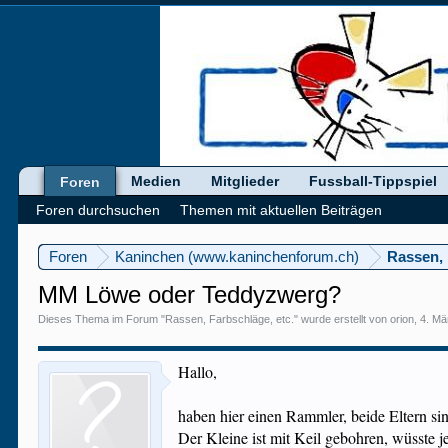
Medien
Mitglieder
Fussball-Tippspiel
Foren
Foren durchsuchen
Themen mit aktuellen Beiträgen
Foren
Kaninchen (www.kaninchenforum.ch)
Rassen, 
MM Löwe oder Teddyzwerg?
Dieses Thema im Forum "
Rassen, Farbschläge, etc.
" wurde erstellt von
orion
,
4. Mä
Hallo,
haben hier einen Rammler, beide Eltern s
Der Kleine ist mit Keil gebohren, wüsste j