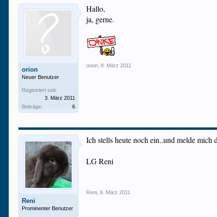
Hallo,
ja, gerne.
orion
,
8. März 2011
orion
Neuer Benutzer
Registriert seit:
3. März 2011
Beiträge:
6
Ich stells heute noch ein..und melde mich 
LG Reni
Reni
,
9. März 2011
Reni
Prominenter Benutzer