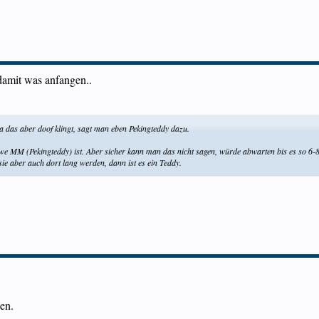
 damit was anfangen..
a das aber doof klingt, sagt man eben Pekingteddy dazu.
e MM (Pekingteddy) ist. Aber sicher kann man das nicht sagen, würde abwarten bis es so 6-8 
ie aber auch dort lang werden, dann ist es ein Teddy.
ben.