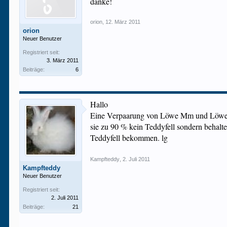
danke!
orion
,
12. März 2011
orion
Neuer Benutzer
Registriert seit:
3. März 2011
Beiträge:
6
Hallo
Eine Verpaarung von Löwe Mm und Löwe 
sie zu 90 % kein Teddyfell sondern beh
Teddyfell bekommen. lg
Kampfteddy
,
2. Juli 2011
Kampfteddy
Neuer Benutzer
Registriert seit:
2. Juli 2011
Beiträge:
21