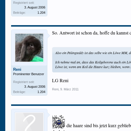
Registriert seit:
3. August 2006
Beiträge:
1.204
So. Antwort ist schon da, hoffe du kannst
Also ein Pekingteddy ist das selbe wie ein Löwe MM, d
Ich nehme mal an, dass das Keilgeborene auch ein Löw
Löwe ist, wenn am Keil die Haare kurz bleiben, wenn s
Reni
Prominenter Benutzer
LG Reni
Registriert seit:
3. August 2006
Reni
,
9. März 2011
Beiträge:
1.204
die haare sind bis jetzt kurz geblie