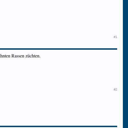
#1
wähnten Rassen züchten.
#2