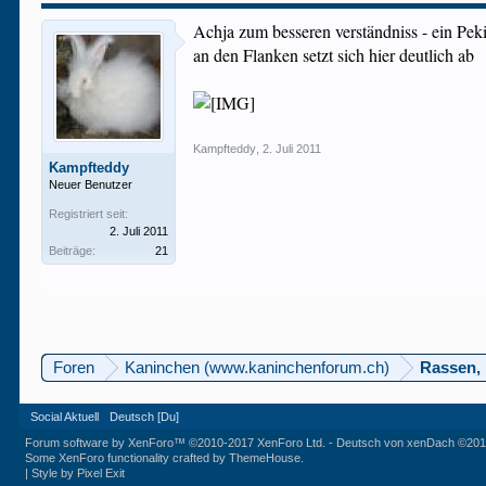
Achja zum besseren verständniss - ein Pek
an den Flanken setzt sich hier deutlich ab
Kampfteddy
,
2. Juli 2011
Kampfteddy
Neuer Benutzer
Registriert seit:
2. Juli 2011
Beiträge:
21
Foren
Kaninchen (www.kaninchenforum.ch)
Rassen, 
Social Aktuell
Deutsch [Du]
Forum software by XenForo™
©2010-2017 XenForo Ltd.
-
Deutsch von xenDach
©201
Some XenForo functionality crafted by
ThemeHouse
.
|
Style by Pixel Exit