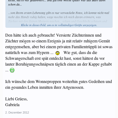
kickte, hat es mir gedämmert... und gut eine Woche später war das Baby dann
schon da...
...von ihrem ersten Lebenstag gibt es nur verwackelte Fotos, ich konnte nicht mal
mehr das Handy ruhig halten, wage mochte ich mich daran erinnern, was
Züchter mit den kleinen Muigern machen... wägen und Geschlecht schauen und
Klicke in dieses Feld, um es in vollständiger Größe anzuzeigen.
so, das habe ich noch knapp auf die Reihe gekriegt, danach bin ich zur
Nachbarin rüber und brauchte erstmal ein
Schnäppsli
.
Den hätte ich auch gebraucht! Versierte Züchterinnen und
Züchter mögen so einem Ereignis ja mit relativ ruhigem Gemüt
entgegensehen, aber bei einem privaten Familientrüppli ist sowas
natürlich was zum Hypern ...
Wie gut, dass du die
Schwangerschaft erst spät entdeckt hast, sonst hättest du vor
lauter Beruhigungsschnäpsen täglich einen an der Kappe gehabt
...
Ich wünsche dem Wonneproppen weiterhin gutes Gedeihen und
ein gesundes Leben inmitten ihrer Artgenossen.
Liebi Grüess,
Gabriela
2. Dezember 2012