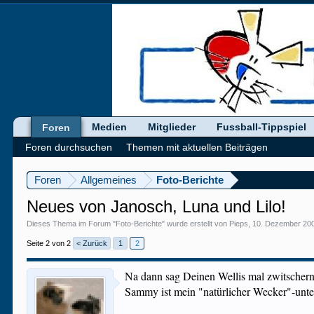
Medien
Mitglieder
Fussball-Tippspiel
Foren
Foren durchsuchen
Themen mit aktuellen Beiträgen
Foren
Allgemeines
Foto-Berichte
Neues von Janosch, Luna und Lilo!
Dieses Thema im Forum "
Foto-Berichte
" wurde erstellt von
Pieps
,
10. Dezember 20
Seite 2 von 2
< Zurück
1
2
Na dann sag Deinen Wellis mal zwitschernd
Sammy ist mein "natürlicher Wecker"-unter