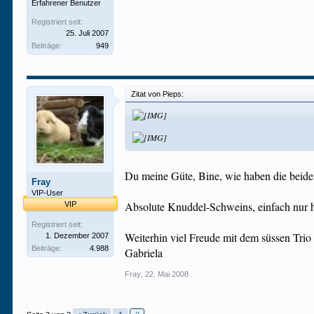
Erfahrener Benutzer
Registriert seit:
25. Juli 2007
Beiträge:
949
Zitat von Pieps:
Du meine Güte, Bine, wie haben die beide
Fray
VIP-User
Absolute Knuddel-Schweins, einfach nur h
VIP
Registriert seit:
Weiterhin viel Freude mit dem süssen Trio
1. Dezember 2007
Beiträge:
4.988
Gabriela
Fray
,
22. Mai 2008