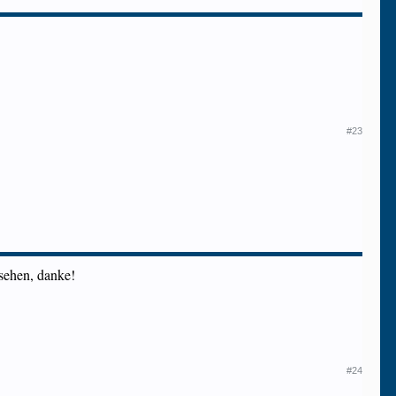
#23
sehen, danke!
#24