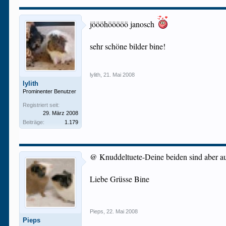
jöööhööööö janosch
sehr schöne bilder bine!
lylith
,
21. Mai 2008
lylith
Prominenter Benutzer
Registriert seit:
29. März 2008
Beiträge:
1.179
@ Knuddeltuete-Deine beiden sind aber a
Liebe Grüsse Bine
Pieps
,
22. Mai 2008
Pieps