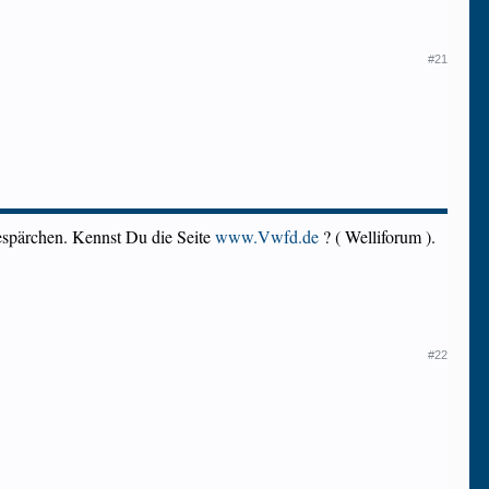
#21
bespärchen. Kennst Du die Seite
www.Vwfd.de
? ( Welliforum ).
#22