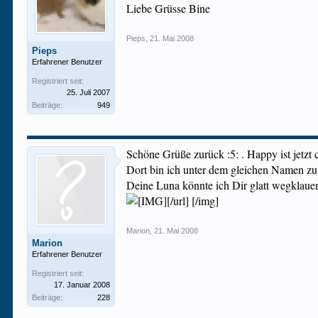
Liebe Grüsse Bine
Pieps
,
21. Mai 2008
Pieps
Erfahrener Benutzer
Registriert seit:
25. Juli 2007
Beiträge:
949
Schöne Grüße zurück :5: . Happy ist jetzt
Dort bin ich unter dem gleichen Namen zu
Deine Luna könnte ich Dir glatt wegklau
[/url] [/img]
Marion
,
21. Mai 2008
Marion
Erfahrener Benutzer
Registriert seit:
17. Januar 2008
Beiträge:
228