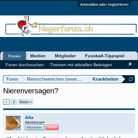
Anmelden oder registrieren
Medien
Mitglieder
Fussball-Tippspiel
Foren
Foren durchsuchen
Themen mit aktuellen Beiträgen
Foren
Meerschweinchen (www.meerschweinforum.ch)
Krankheiten
Nierenversagen?
1
2
Weiter >
Aika
Administrator
Mitarbeiter
Admin