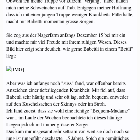
Obwohl ich meine Truppe vor kurzem "verjüngt" habe, halten
mich meine Schweinchen auf Trab. Entgegen meiner Hoffnung,
dass ich mit einer jungen Truppe weniger Krankheits-Fälle hätte,
macht mir Babettli momentan grosse Sorgen.
Sie zog aus der Nagerfarm anfangs Dezember 15 bei mir ein
und machte mir viel Freude mit ihrem ruhigen Wesen. Dieses
Bild hier zeigt sehr deutlich, wie gerne Babettli in einem "Bettli"
liegt:
Aber was ich anfangs noch "süss" fand, war offenbar bereits
Anzeichen einer tieferliegenden Krankheit. Mir fiel auf, dass
Babettli sehr häufig und sehr oft lag, schön bequem, entweder
auf den Kuschelsachen der Skinnys oder im Stroh.
Ich fand zuerst, dass sie wohl eine richtige "Bequem-Madame"
war... im Laufe der Wochen beobachtete ich dieses häufige
Liegen jedoch mit immer grösserer Sorge.
Das kam mir insgesamt sehr seltsam vor, weil sie doch noch so
jung ist (ungefähr geschätzte 1.5 Jahre). Solch ein gemütliches