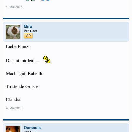
4. Mai 2016
Mira
VIP-User
VIP
Liebe Fränzi
Das tut mir leid ...
Machs gut, Babettli.
Tröstende Grüsse
Claudia
4. Mai 2016
Oursoula