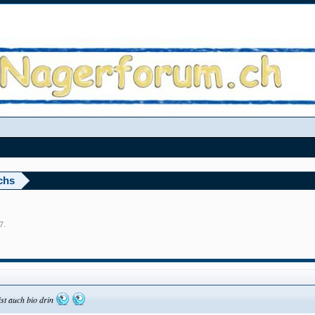
chs
07
.
 ist auch bio drin