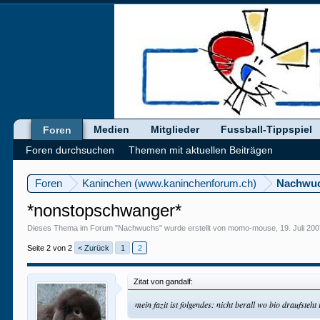
Medien
Mitglieder
Fussball-Tippspiel
Foren
Foren durchsuchen
Themen mit aktuellen Beiträgen
Foren
Kaninchen (www.kaninchenforum.ch)
Nachwu
*nonstopschwanger*
Dieses Thema im Forum "
Nachwuchs
" wurde erstellt von
momo-mouse
,
19. Juli 20
Seite 2 von 2
< Zurück
1
2
Zitat von gandalf:
mein fazit ist folgendes: nicht berall wo bio draufsteht