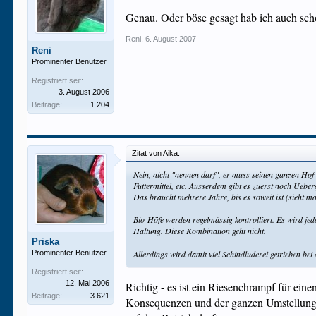
Genau. Oder böse gesagt hab ich auch sch
Reni
,
6. August 2007
Reni
Prominenter Benutzer
Registriert seit:
3. August 2006
Beiträge:
1.204
Zitat von Aika:
Nein, nicht "nennen darf", er muss seinen ganzen Hof
Futtermittel, etc. Ausserdem gibt es zuerst noch Ueber
Das braucht mehrere Jahre, bis es soweit ist (sieht 
Bio-Höfe werden regelmässig kontrolliert. Es wird je
Haltung. Diese Kombination geht nicht.
Priska
Prominenter Benutzer
Allerdings wird damit viel Schindluderei getrieben be
Registriert seit:
12. Mai 2006
Richtig - es ist ein Riesenchrampf für ein
Beiträge:
3.621
Konsequenzen und der ganzen Umstellungsze