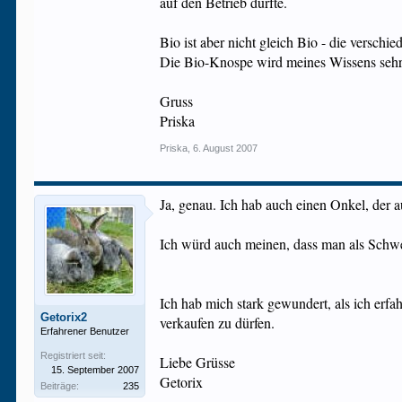
auf den Betrieb durfte.
Bio ist aber nicht gleich Bio - die verschi
Die Bio-Knospe wird meines Wissens sehr s
Gruss
Priska
Priska
,
6. August 2007
Ja, genau. Ich hab auch einen Onkel, der a
Ich würd auch meinen, dass man als Schwei
Ich hab mich stark gewundert, als ich erf
Getorix2
verkaufen zu dürfen.
Erfahrener Benutzer
Registriert seit:
Liebe Grüsse
15. September 2007
Getorix
Beiträge:
235