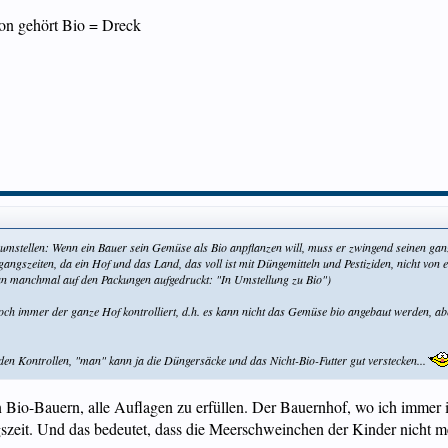
on gehört Bio = Dreck
 umstellen: Wenn ein Bauer sein Gemüse als Bio anpflanzen will, muss er zwingend seinen ganz
gangszeiten, da ein Hof und das Land, das voll ist mit Düngemitteln und Pestiziden, nicht von
man manchmal auf den Packungen aufgedruckt: "In Umstellung zu Bio")
doch immer der ganze Hof kontrolliert, d.h. es kann nicht das Gemüse bio angebaut werden, a
i den Kontrollen, "man" kann ja die Düngersäcke und das Nicht-Bio-Futter gut verstecken...
en Bio-Bauern, alle Auflagen zu erfüllen. Der Bauernhof, wo ich immer 
it. Und das bedeutet, dass die Meerschweinchen der Kinder nicht mein