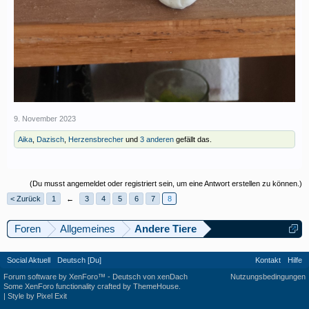
9. November 2023
Aika
,
Dazisch
,
Herzensbrecher
und
3 anderen
gefällt das.
(Du musst angemeldet oder registriert sein, um eine Antwort erstellen zu können.)
< Zurück
1
←
3
4
5
6
7
8
Foren
Allgemeines
Andere Tiere
Social Aktuell
Deutsch [Du]
Kontakt
Hilfe
Forum software by XenForo™
-
Deutsch von xenDach
Nutzungsbedingungen
Some XenForo functionality crafted by
ThemeHouse
.
|
Style by Pixel Exit