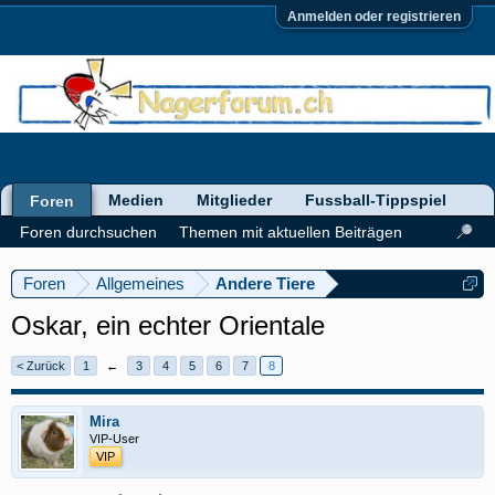
Anmelden oder registrieren
Medien
Mitglieder
Fussball-Tippspiel
Foren
Foren durchsuchen
Themen mit aktuellen Beiträgen
Foren
Allgemeines
Andere Tiere
Oskar, ein echter Orientale
< Zurück
1
←
3
4
5
6
7
8
Mira
VIP-User
VIP