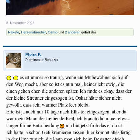
8. November 2023
Rakete
,
Herzensbrecher
,
Cismo
und
2 anderen
gefällt das.
Elvira B.
Prominenter Benutzer
es ist immer so traurig, wenn ein Mitbewohner sich auf
den Weg macht, aber so ist es nun mal, keiner lebt ewig, die
einen gehen eher, die anderen später. Ich finde es okay, dass der
der kleine Streuner eingezogen ist, Oskar hätte sicher nicht
gewollt, dass sein warmer Platz leer bleibt.
Eric ist ja auch nur 10 tage nach Ellis tot eingezogen, aber da
war mein Mann der treibende Keil, ich brauch da immer etwas
länger für ne Entscheidung
ich bin jetzt froh das er da ist.
Ich hatte ja schon Geli kremieren lassen, hier kommt alles fertig
in der Urne zurück, die kann man sich beim Bestatter gleich