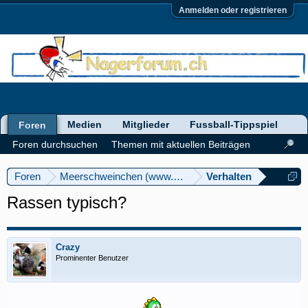
Anmelden oder registrieren
Medien
Mitglieder
Fussball-Tippspiel
Foren
Foren durchsuchen
Themen mit aktuellen Beiträgen
Foren
Meerschweinchen (www.meerschweinforum.ch)
Verhalten
Rassen typisch?
Crazy
Prominenter Benutzer