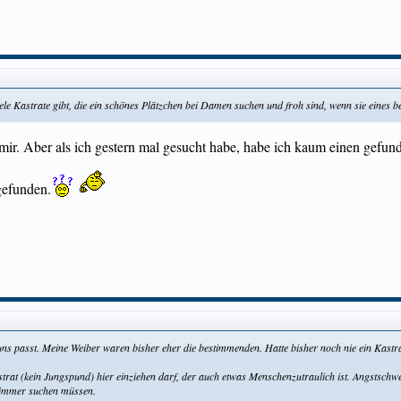
ele Kastrate gibt, die ein schönes Plätzchen bei Damen suchen und froh sind, wenn sie eine
 mir. Aber als ich gestern mal gesucht habe, habe ich kaum einen gefund
gefunden.
zu uns passt. Meine Weiber waren bisher eher die bestimmenden. Hatte bisher noch nie ein Kast
astrat (kein Jungspund) hier einziehen darf, der auch etwas Menschenzutraulich ist. Angstsch
t immer suchen müssen.