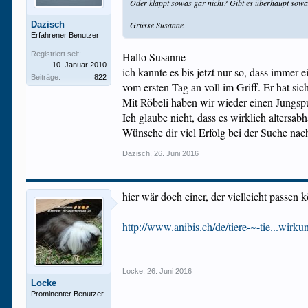
Oder klappt sowas gar nicht? Gibt es überhaupt sow
Dazisch
Grüsse Susanne
Erfahrener Benutzer
Registriert seit:
Hallo Susanne
10. Januar 2010
ich kannte es bis jetzt nur so, dass immer 
Beiträge:
822
vom ersten Tag an voll im Griff. Er hat sic
Mit Röbeli haben wir wieder einen Jungspu
Ich glaube nicht, dass es wirklich altersab
Wünsche dir viel Erfolg bei der Suche nac
Dazisch
,
26. Juni 2016
hier wär doch einer, der vielleicht passen 
http://www.anibis.ch/de/tiere-~-tie...wi
Locke
,
26. Juni 2016
Locke
Prominenter Benutzer