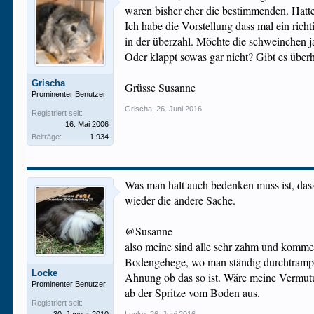
waren bisher eher die bestimmenden. Hatt
Ich habe die Vorstellung dass mal ein ric
in der überzahl. Möchte die schweinchen 
Oder klappt sowas gar nicht? Gibt es über
Grischa
Grüsse Susanne
Prominenter Benutzer
Grischa
,
26. Juni 2016
Registriert seit:
16. Mai 2006
Beiträge:
1.934
Was man halt auch bedenken muss ist, dass
wieder die andere Sache.
@Susanne
also meine sind alle sehr zahm und kommen
Bodengehege, wo man ständig durchtrampelt
Locke
Ahnung ob das so ist. Wäre meine Vermutun
Prominenter Benutzer
ab der Spritze vom Boden aus.
Registriert seit: