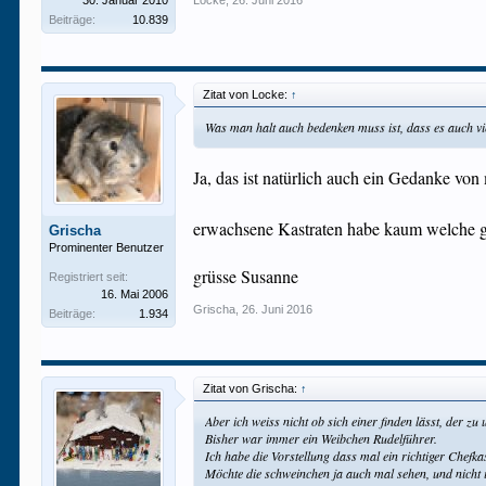
30. Januar 2010
Locke
,
26. Juni 2016
Beiträge:
10.839
Zitat von Locke:
↑
Was man halt auch bedenken muss ist, dass es auch vi
Ja, das ist natürlich auch ein Gedanke von
erwachsene Kastraten habe kaum welche 
Grischa
Prominenter Benutzer
grüsse Susanne
Registriert seit:
16. Mai 2006
Grischa
,
26. Juni 2016
Beiträge:
1.934
Zitat von Grischa:
↑
Aber ich weiss nicht ob sich einer finden lässt, der 
Bisher war immer ein Weibchen Rudelführer.
Ich habe die Vorstellung dass mal ein richtiger Chefk
Möchte die schweinchen ja auch mal sehen, und nich