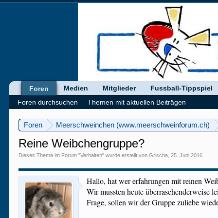
Medien
Mitglieder
Fussball-Tippspiel
Foren
Foren durchsuchen
Themen mit aktuellen Beiträgen
Foren
Meerschweinchen (www.meerschweinforum.ch)
Reine Weibchengruppe?
Dieses Thema im Forum "
Verhalten
" wurde erstellt von
Grischa
,
25. Juni 2016
.
Hallo, hat wer erfahrungen mit reinen We
Wir mussten heute überraschenderweise lei
Frage, sollen wir der Gruppe zuliebe wiede