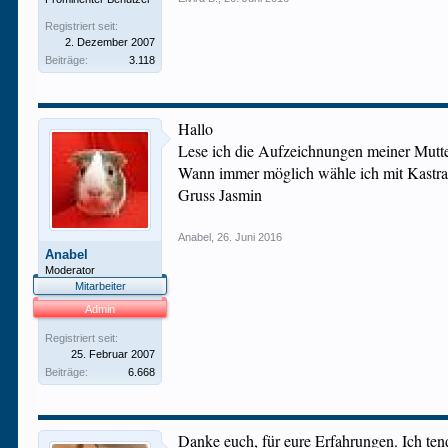
Registriert seit:
2. Dezember 2007
Beiträge:
3.118
Hallo
Lese ich die Aufzeichnungen meiner Mutter
Wann immer möglich wähle ich mit Kastra
Gruss Jasmin
Anabel
,
26. Juni 2016
Anabel
Moderator
Mitarbeiter
Admin
Registriert seit:
25. Februar 2007
Beiträge:
6.668
Danke euch, für eure Erfahrungen. Ich tend