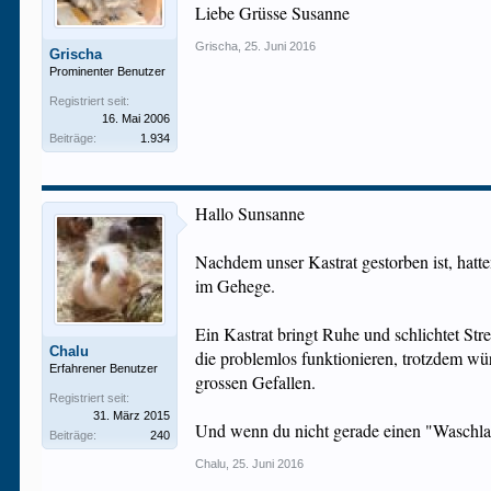
Liebe Grüsse Susanne
Grischa
,
25. Juni 2016
Grischa
Prominenter Benutzer
Registriert seit:
16. Mai 2006
Beiträge:
1.934
Hallo Sunsanne
Nachdem unser Kastrat gestorben ist, hat
im Gehege.
Ein Kastrat bringt Ruhe und schlichtet St
Chalu
die problemlos funktionieren, trotzdem w
Erfahrener Benutzer
grossen Gefallen.
Registriert seit:
31. März 2015
Und wenn du nicht gerade einen "Waschlap
Beiträge:
240
Chalu
,
25. Juni 2016