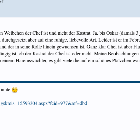
as?
ein Weibchen der Chef ist und nicht der Kastrat. Ja, bis Oskar (damals 3
h durchgesetzt aber auf eine ruhige, liebevolle Art. Leider ist er im F
nd der in seine Rolle hinein gewachsen ist. Ganz klar Chef ist aber F
hängig ist, ob der Kastrat der Chef ist oder nicht. Meine Beobachtungen 
h einem Haremswächter, es gibt viele die auf ein schönes Plätzchen war
könnte
rkungskreis--15593304.aspx?fcid=977&ref=dbd