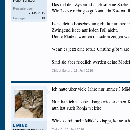
Neuer Benutzer
Das mit den Zysten ist auch so eine Sache.
Registriert seit:
Wie Locke richtig sagt, kann ein Kastrat d
12. Mai 2015
Beiträge:
18
Es ist deine Entscheidung ob du nun nochm
Zwingend ist es auf jeden Fall nicht.
Deine Mädels werden dir schon zeigen was
Wenn es jetzt eine totale Unruhe gibt wäre
Sind sie aber friedlich werden deine Mädel
Chiisai-Sakura
,
25. Juni 2016
Ich hatte über viele Jahre nur immer 3 M
Nun hab ich ja schon lange wieder einen Ka
nun hat auch Ronja welche.
Wie das mit mehr Mädels klappt, keine A
Elvira B.
Elvira B.
,
26. Juni 2016
Prominenter Benutzer