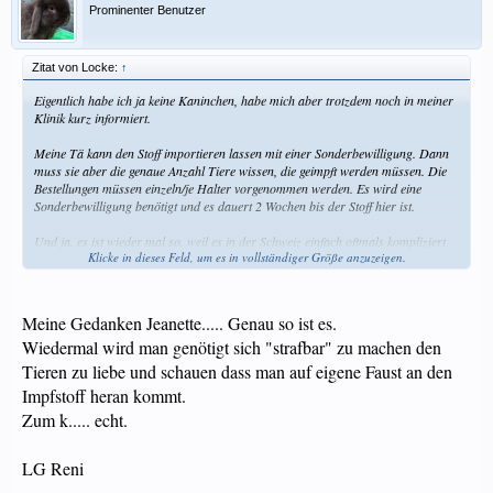
Prominenter Benutzer
Zitat von Locke:
↑
Eigentlich habe ich ja keine Kaninchen, habe mich aber trotzdem noch in meiner
Klinik kurz informiert.
Meine Tä kann den Stoff importieren lassen mit einer Sonderbewilligung. Dann
muss sie aber die genaue Anzahl Tiere wissen, die geimpft werden müssen. Die
Bestellungen müssen einzeln/je Halter vorgenommen werden. Es wird eine
Sonderbewilligung benötigt und es dauert 2 Wochen bis der Stoff hier ist.
Und ja, es ist wieder mal so, weil es in der Schweiz einfach oftmals kompliziert
Klicke in dieses Feld, um es in vollständiger Größe anzuzeigen.
ist oder noch besser gesagt, komplizierter gemacht wird. Manchmal geben mir
solche "Schweizer" Sachen richtig auf den Sack!
Wie teuer das kommt, weiss ich nicht, kann mir aber vorstellen, dass es
Meine Gedanken Jeanette..... Genau so ist es.
sackteuer kommt mit Sonderbewilligung und Import etc.
Wiedermal wird man genötigt sich "strafbar" zu machen den
Tieren zu liebe und schauen dass man auf eigene Faust an den
Impfstoff heran kommt.
Zum k..... echt.
LG Reni