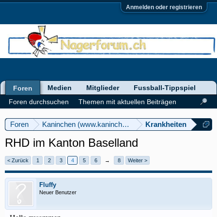
Anmelden oder registrieren
Medien
Mitglieder
Fussball-Tippspiel
Foren
Foren durchsuchen
Themen mit aktuellen Beiträgen
Foren
Kaninchen (www.kaninchenforum.ch)
Krankheiten
RHD im Kanton Baselland
< Zurück
1
2
3
4
5
6
→
8
Weiter >
Fluffy
Neuer Benutzer