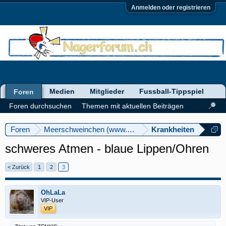
Anmelden oder registrieren
Medien
Mitglieder
Fussball-Tippspiel
Foren
Foren durchsuchen
Themen mit aktuellen Beiträgen
Foren
Meerschweinchen (www.meerschweinforum.ch)
Krankheiten
schweres Atmen - blaue Lippen/Ohren
< Zurück
1
2
3
OhLaLa
VIP-User
VIP