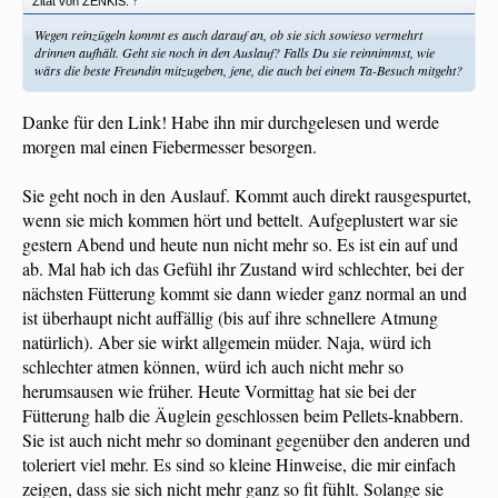
Zitat von ZENKIS:
↑
Wegen reinzügeln kommt es auch darauf an, ob sie sich sowieso vermehrt
drinnen aufhält. Geht sie noch in den Auslauf? Falls Du sie reinnimmst, wie
wärs die beste Freundin mitzugeben, jene, die auch bei einem Ta-Besuch mitgeht?
Danke für den Link! Habe ihn mir durchgelesen und werde
morgen mal einen Fiebermesser besorgen.
Sie geht noch in den Auslauf. Kommt auch direkt rausgespurtet,
wenn sie mich kommen hört und bettelt. Aufgeplustert war sie
gestern Abend und heute nun nicht mehr so. Es ist ein auf und
ab. Mal hab ich das Gefühl ihr Zustand wird schlechter, bei der
nächsten Fütterung kommt sie dann wieder ganz normal an und
ist überhaupt nicht auffällig (bis auf ihre schnellere Atmung
natürlich). Aber sie wirkt allgemein müder. Naja, würd ich
schlechter atmen können, würd ich auch nicht mehr so
herumsausen wie früher. Heute Vormittag hat sie bei der
Fütterung halb die Äuglein geschlossen beim Pellets-knabbern.
Sie ist auch nicht mehr so dominant gegenüber den anderen und
toleriert viel mehr. Es sind so kleine Hinweise, die mir einfach
zeigen, dass sie sich nicht mehr ganz so fit fühlt. Solange sie