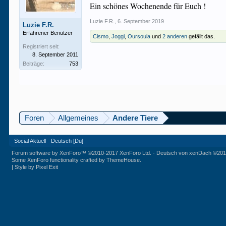
Ein schönes Wochenende für Euch !
Luzie F.R.
,
6. September 2019
Luzie F.R.
Erfahrener Benutzer
Cismo
,
Joggi
,
Oursoula
und
2 anderen
gefällt das.
Registriert seit:
8. September 2011
Beiträge:
753
Foren
Allgemeines
Andere Tiere
Social Aktuell
Deutsch [Du]
Forum software by XenForo™
©2010-2017 XenForo Ltd.
-
Deutsch von xenDach
©201
Some XenForo functionality crafted by
ThemeHouse
.
|
Style by Pixel Exit