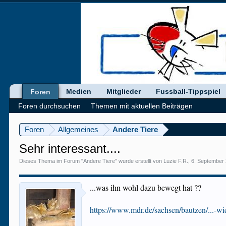
Medien
Mitglieder
Fussball-Tippspiel
Foren
Foren durchsuchen
Themen mit aktuellen Beiträgen
Foren
Allgemeines
Andere Tiere
Sehr interessant....
Dieses Thema im Forum "
Andere Tiere
" wurde erstellt von
Luzie F.R.
,
6. September
...was ihn wohl dazu bewegt hat ??
https://www.mdr.de/sachsen/bautzen/...-wi