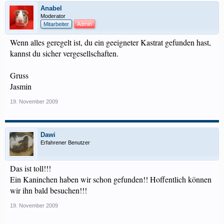
Anabel
Moderator
Mitarbeiter
Admin
Wenn alles geregelt ist, du ein geeigneter Kastrat gefunden hast,
kannst du sicher vergesellschaften.
Gruss
Jasmin
19. November 2009
Dawi
Erfahrener Benutzer
Das ist toll!!!
Ein Kaninchen haben wir schon gefunden!! Hoffentlich können
wir ihn bald besuchen!!!
19. November 2009