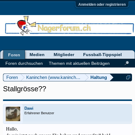
Anmelden oder registrieren
Medien
Mitglieder
Fussball-Tippspiel
Foren
Foren durchsuchen
Themen mit aktuellen Beiträgen
Foren
Kaninchen (www.kaninchenforum.ch)
Haltung
Stallgrösse??
Dawi
Erfahrener Benutzer
Hallo,