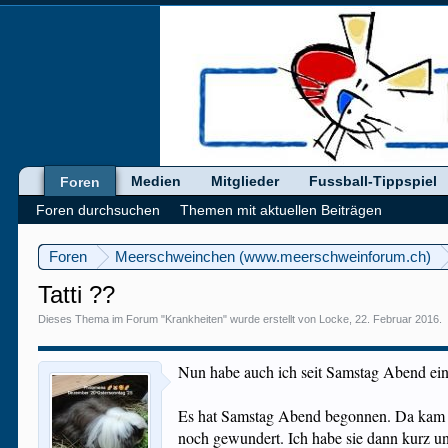
Medien
Mitglieder
Fussball-Tippspiel
Foren
Foren durchsuchen
Themen mit aktuellen Beiträgen
Foren
Meerschweinchen (www.meerschweinforum.ch)
Tatti ??
Dieses Thema im Forum "
Krankheiten
" wurde erstellt von
Locke
,
22. Februar 2016
.
Nun habe auch ich seit Samstag Abend ein 
Es hat Samstag Abend begonnen. Da kam di
noch gewundert. Ich habe sie dann kurz unt