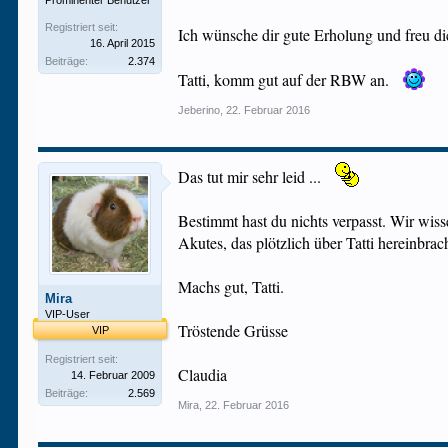
Prominenter Benutzer
Registriert seit:
Ich wünsche dir gute Erholung und freu dic
16. April 2015
Beiträge:
2.374
Tatti, komm gut auf der RBW an.
Jeberino
,
22. Februar 2016
Das tut mir sehr leid ...
Bestimmt hast du nichts verpasst. Wir wiss
Akutes, das plötzlich über Tatti hereinbrac
Machs gut, Tatti.
Mira
VIP-User
Tröstende Grüsse
VIP
Registriert seit:
Claudia
14. Februar 2009
Beiträge:
2.569
Mira
,
22. Februar 2016