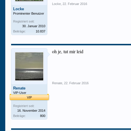
Locke
,
22. Februar 2016
Locke
Prominenter Benutzer
Registriert seit:
30. Januar 2010
Beiträge:
10.837
oh je, tut mir leid
Renate
,
22. Februar 2016
Renate
VIP-User
VIP
Registriert seit:
16. November 2014
Beiträge:
800