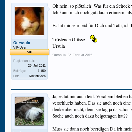
Oh nein, so plötzlich! Was für ein Schock
Ich kann mich noch gut daran erinnern, als
Es tut mir sehr leid für Dich und Tatti, ic
Tröstende Grüsse
Oursoula
Ursula
VIP-User
VIP
Oursoula
,
22. Februar 2016
Registriert seit:
25. Juli 2011
Beiträge:
1.150
Ort:
Rheinfelden
Ja, es tut mir auch leid. Vorallem bleibe
verschluckt haben. Das sie auch noch eine
denke aber nicht, denn sie lag ja da scho
Sache auch noch dazu beigetragen hat??
Muss sie dann noch beerdigen Da ich meine