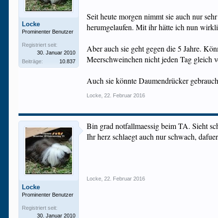
Seit heute morgen nimmt sie auch nur sehr
Locke
herumgelaufen. Mit ihr hätte ich nun wirkl
Prominenter Benutzer
Registriert seit:
Aber auch sie geht gegen die 5 Jahre. Könn
30. Januar 2010
Meerschweinchen nicht jeden Tag gleich ve
Beiträge:
10.837
Auch sie könnte Daumendrücker gebrauch
Locke
,
22. Februar 2016
Bin grad notfallmaessig beim TA. Sieht sch
Ihr herz schlaegt auch nur schwach, dafue
Locke
,
22. Februar 2016
Locke
Prominenter Benutzer
Registriert seit:
30. Januar 2010