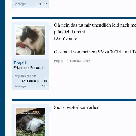
Beiträge:
10.837
Oh nein das tut mir unendlich leid nach me
plötzlich kommt.
LG Yvonne
Gesendet von meinem SM-A300FU mit Ta
Engeli
,
22. Februar 2016
Engeli
Erfahrener Benutzer
Registriert seit:
18. Februar 2015
Beiträge:
111
Sie ist gestorben vorher