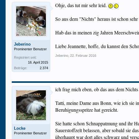
Ohje, das tut mir sehr leid.
So aus dem "Nichts" heraus ist schon sehr
Hab das in meinen zig Jahren Meerschwein
Jeberino
Liebe Jeannette, hoffe, du kannst den Sch
Prominenter Benutzer
Jeberino
,
22. Februar 2016
Registriert seit:
16. April 2015
Beiträge:
2.374
ich frag mich eben, ob das aus dem Nichts
Tatti, meine Dame aus Bonn, wie ich sie i
Beruhigungsspritze hat gereicht.
Sie hatte schon Schnappatmung und ihr He
Locke
Sauerstoffzelt belassen, aber sobald sie 
Prominenter Benutzer
überhaupt war dort alles schwarz und vers