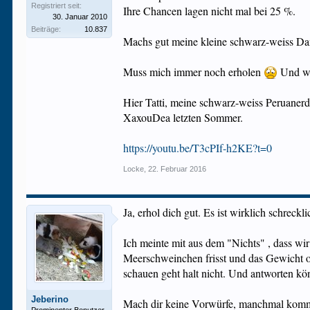
Registriert seit:
Ihre Chancen lagen nicht mal bei 25 %.
30. Januar 2010
Beiträge:
10.837
Machs gut meine kleine schwarz-weiss 
Muss mich immer noch erholen
Und wie
Hier Tatti, meine schwarz-weiss Peruanerd
XaxouDea letzten Sommer.
https://youtu.be/T3cPIf-h2KE?t=0
Locke
,
22. Februar 2016
Ja, erhol dich gut. Es ist wirklich schreck
Ich meinte mit aus dem "Nichts" , dass wir
Meerschweinchen frisst und das Gewicht ok 
schauen geht halt nicht. Und antworten kö
Jeberino
Mach dir keine Vorwürfe, manchmal kommt e