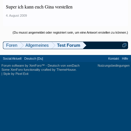
Super ich kann euch Gina vorstellen
4. August 2009
(Du musst angemeldet oder registriert sein, um eine Antwort erstellen zu können.)
Foren
Allgemeines
Test Forum
Social Aktuell
Deutsch [Du]
Kontakt
Hilfe
Forum software by XenForo™
-
Deutsch von xenDach
Nutzungsbedingungen
Some XenForo functionality crafted by
ThemeHouse
.
|
Style by Pixel Exit