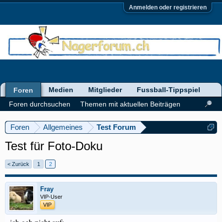
Anmelden oder registrieren
Medien
Mitglieder
Fussball-Tippspiel
Foren
Foren durchsuchen
Themen mit aktuellen Beiträgen
Foren
Allgemeines
Test Forum
Test für Foto-Doku
< Zurück
1
2
Fray
VIP-User
VIP