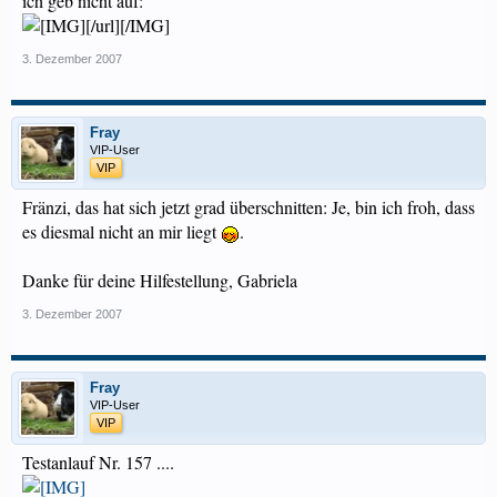
ich geb nicht auf:
[/url][/IMG]
3. Dezember 2007
Fray
VIP-User
VIP
Fränzi, das hat sich jetzt grad überschnitten: Je, bin ich froh, dass
es diesmal nicht an mir liegt
.
Danke für deine Hilfestellung, Gabriela
3. Dezember 2007
Fray
VIP-User
VIP
Testanlauf Nr. 157 ....