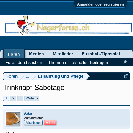
Anmelden oder registrieren
Medien
Mitglieder
Fussball-Tippspiel
Foren
Foren durchsuchen
Themen mit aktuellen Beiträgen
Foren
...
Ernährung und Pflege
Trinknapf-Sabotage
1
2
3
Weiter >
Aika
Administrator
Mitarbeiter
Admin