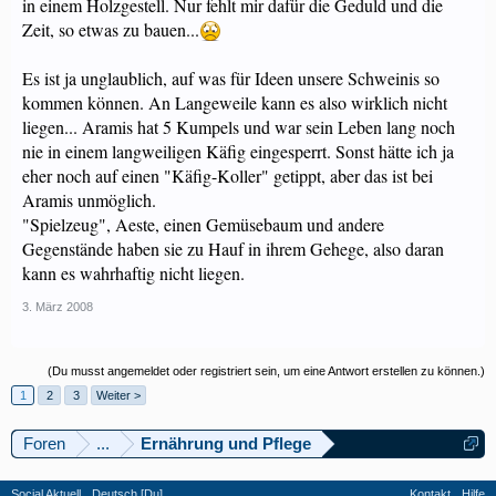
in einem Holzgestell. Nur fehlt mir dafür die Geduld und die
Zeit, so etwas zu bauen...
Es ist ja unglaublich, auf was für Ideen unsere Schweinis so
kommen können. An Langeweile kann es also wirklich nicht
liegen... Aramis hat 5 Kumpels und war sein Leben lang noch
nie in einem langweiligen Käfig eingesperrt. Sonst hätte ich ja
eher noch auf einen "Käfig-Koller" getippt, aber das ist bei
Aramis unmöglich.
"Spielzeug", Aeste, einen Gemüsebaum und andere
Gegenstände haben sie zu Hauf in ihrem Gehege, also daran
kann es wahrhaftig nicht liegen.
3. März 2008
(Du musst angemeldet oder registriert sein, um eine Antwort erstellen zu können.)
1
2
3
Weiter >
Foren
...
Ernährung und Pflege
Social Aktuell
Deutsch [Du]
Kontakt
Hilfe