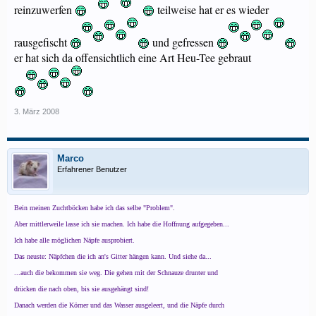
reinzuwerfen
teilweise hat er es wieder
rausgefischt
und gefressen
er hat sich da offensichtlich eine Art Heu-Tee gebraut
3. März 2008
Marco
Erfahrener Benutzer
Bein meinen Zuchtböcken habe ich das selbe "Problem".
Aber mittlerweile lasse ich sie machen. Ich habe die Hoffnung aufgegeben...
Ich habe alle möglichen Näpfe ausprobiert.
Das neuste: Näpfchen die ich an's Gitter hängen kann. Und siehe da...
...auch die bekommen sie weg. Die gehen mit der Schnauze drunter und
drücken die nach oben, bis sie ausgehängt sind!
Danach werden die Körner und das Wasser ausgeleert, und die Näpfe durch