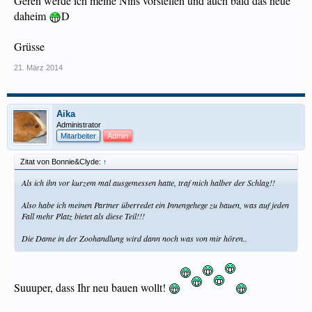
Geren werde ich meine Nins vorstellen und auch bald das neue
daheim
D
Grüsse
21. März 2014
Aika
Administrator
Mitarbeiter
Admin
Zitat von Bonnie&Clyde:
↑
Als ich ihn vor kurzem mal ausgemessen hatte, traf mich halber der Schlag!!
Also habe ich meinen Partner überredet ein Innengehege zu bauen, was auf jeden
Fall mehr Platz bietet als diese Teil!!!
Die Dame in der Zoohandlung wird dann noch was von mir hören..
Suuuper, dass Ihr neu bauen wollt!