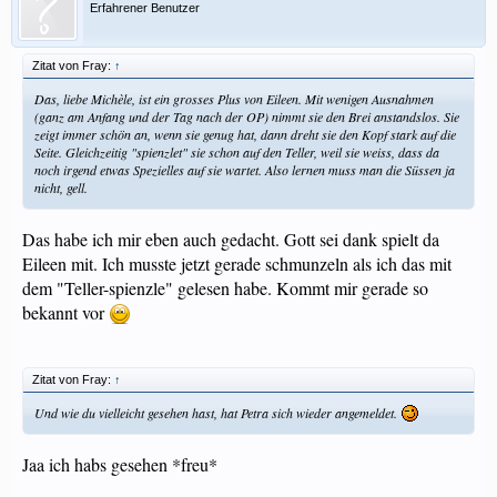
Erfahrener Benutzer
Zitat von Fray:
↑
Das, liebe Michèle, ist ein grosses Plus von Eileen. Mit wenigen Ausnahmen
(ganz am Anfang und der Tag nach der OP) nimmt sie den Brei anstandslos. Sie
zeigt immer schön an, wenn sie genug hat, dann dreht sie den Kopf stark auf die
Seite. Gleichzeitig "spienzlet" sie schon auf den Teller, weil sie weiss, dass da
noch irgend etwas Spezielles auf sie wartet. Also lernen muss man die Süssen ja
nicht, gell.
Das habe ich mir eben auch gedacht. Gott sei dank spielt da
Eileen mit. Ich musste jetzt gerade schmunzeln als ich das mit
dem "Teller-spienzle" gelesen habe. Kommt mir gerade so
bekannt vor
Zitat von Fray:
↑
Und wie du vielleicht gesehen hast, hat Petra sich wieder angemeldet.
Jaa ich habs gesehen *freu*