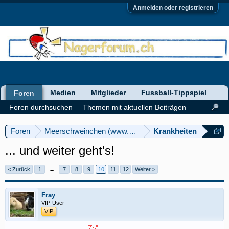
Anmelden oder registrieren
Medien
Mitglieder
Fussball-Tippspiel
Foren
Foren durchsuchen
Themen mit aktuellen Beiträgen
Foren
Meerschweinchen (www.meerschweinforum.ch)
Krankheiten
... und weiter geht's!
< Zurück
1
←
7
8
9
10
11
12
Weiter >
Fray
VIP-User
VIP