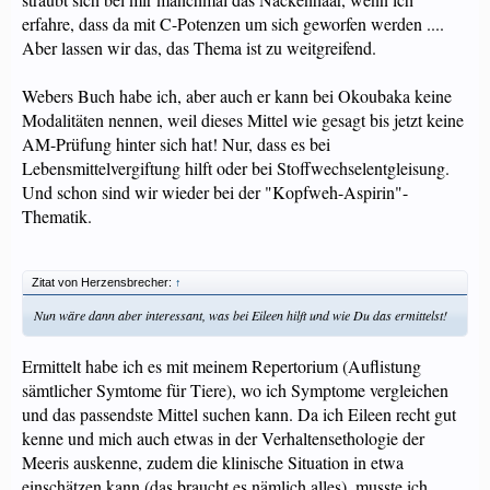
erfahre, dass da mit C-Potenzen um sich geworfen werden ....
Aber lassen wir das, das Thema ist zu weitgreifend.
Webers Buch habe ich, aber auch er kann bei Okoubaka keine
Modalitäten nennen, weil dieses Mittel wie gesagt bis jetzt keine
AM-Prüfung hinter sich hat! Nur, dass es bei
Lebensmittelvergiftung hilft oder bei Stoffwechselentgleisung.
Und schon sind wir wieder bei der "Kopfweh-Aspirin"-
Thematik.
Zitat von Herzensbrecher:
↑
Nun wäre dann aber interessant, was bei Eileen hilft und wie Du das ermittelst!
Ermittelt habe ich es mit meinem Repertorium (Auflistung
sämtlicher Symtome für Tiere), wo ich Symptome vergleichen
und das passendste Mittel suchen kann. Da ich Eileen recht gut
kenne und mich auch etwas in der Verhaltensethologie der
Meeris auskenne, zudem die klinische Situation in etwa
einschätzen kann (das braucht es nämlich alles), musste ich