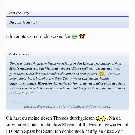
Zitat von Fray:
↑
Du gäll! *schimpf*
Ich konnte es mir nicht verkneifen
Zitat von Fray:
↑
Übrigens habe ich gestern Nacht noch lange in den Krankengeschichten deiner
Meeris nachgelesen, Michèle (und nebenbei Eileen gefüttert - sie hat sich wohl
gewundert, wieso der Nachschub nicht immer so prompt kam
). Ich muss
sagen, dass das schon eine verrückte Zeit gewesen war, die du damals
mitgemacht hattest. Wahnsinn. Ich hoffe, sie kommt dir nicht allzu oft in den Sinn,
sondern erinnerst dich eher an die schönen und herzigen Zeiten, die du mit ihnen
erleben durftest!
Liebi Grüess,
Klicke in dieses Feld, um es in vollständiger Größe anzuzeigen.
Gabriela
Oh hast du meine riesen Threads durchgelesen
. Na da
verwunderts mich nicht, dass Eileen auf Ihr Fressen gewartet hat
:-D Nein Spass bei Seite. Ich denke noch häufig an diese Zeit