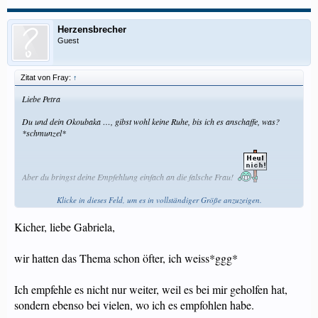
Herzensbrecher
Guest
Zitat von Fray:
↑
Liebe Petra
Du und dein Okoubaka …, gibst wohl keine Ruhe, bis ich es anschaffe, was?
*schmunzel*
Aber du bringst deine Empfehlung einfach an die falsche Frau!
Okoubaka ist ein neues, recht wenig erforschtes Mittel, mehr noch: Es existiert
Klicke in dieses Feld, um es in vollständiger Größe anzuzeigen.
auch in der Human-Homöopathie noch keine Arzneimittelprüfung, ergo auch
kein AM-Bild. Ich kann also nicht die Symptome der Gesunden und Kranken
Kicher, liebe Gabriela,
vergleichen. Natürlich hat es aufgrund der erprobten Anwendung und der
Geschichte in Westafrika einen Bezug zu Magen-Darm, wenn die Symptome z.B.
wir hatten das Thema schon öfter, ich weiss*ggg*
eine Folge von Lebensmittelvergiftung sind. Aber mehr wissen wir nicht.
Wenn du nun sagst, dass es bei dir immer geholfen hat, dann war es entweder
Zufall/Glück oder du wärst auch von selbst gesundet.
Ich empfehle es nicht nur weiter, weil es bei mir geholfen hat,
sondern ebenso bei vielen, wo ich es empfohlen habe.