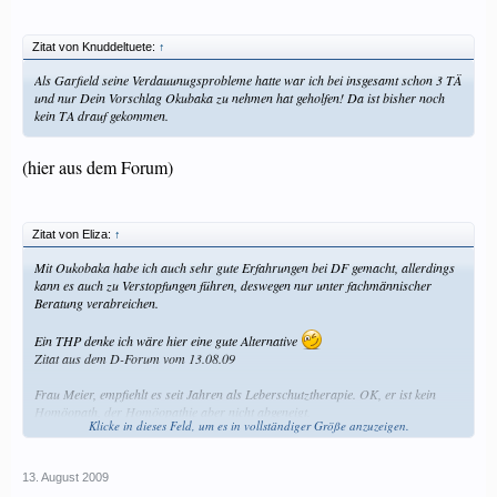
Zitat von Knuddeltuete:
↑
Als Garfield seine Verdauunugsprobleme hatte war ich bei insgesamt schon 3 TÄ
und nur Dein Vorschlag Okubaka zu nehmen hat geholfen! Da ist bisher noch
kein TA drauf gekommen.
(hier aus dem Forum)
Zitat von Eliza:
↑
Mit Oukobaka habe ich auch sehr gute Erfahrungen bei DF gemacht, allerdings
kann es auch zu Verstopfungen führen, deswegen nur unter fachmännischer
Beratung verabreichen.
Ein THP denke ich wäre hier eine gute Alternative
Zitat aus dem D-Forum vom 13.08.09
Frau Meier, empfiehlt es seit Jahren als Leberschutztherapie. OK, er ist kein
Homöopath, der Homöopathie aber nicht abgeneigt.
Klicke in dieses Feld, um es in vollständiger Größe anzuzeigen.
Auch bei Alois Weber ist es erwähnt:
http://www.exlibris.ch/buch/Weber_A...thie_und_Kräuteranwendung/sbz/749159
13. August 2009
0/1b.aspx