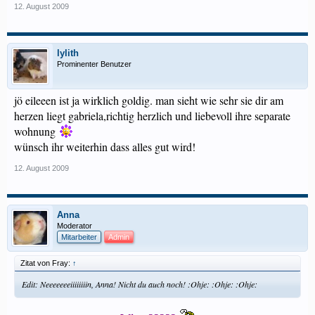
12. August 2009
lylith
Prominenter Benutzer
jö eileeen ist ja wirklich goldig. man sieht wie sehr sie dir am
herzen liegt gabriela,richtig herzlich und liebevoll ihre separate
wohnung
wünsch ihr weiterhin dass alles gut wird!
12. August 2009
Anna
Moderator
Mitarbeiter
Admin
Zitat von Fray:
↑
Edit: Neeeeeeeiiiiiiiin, Anna! Nicht du auch noch! :Ohje: :Ohje: :Ohje: