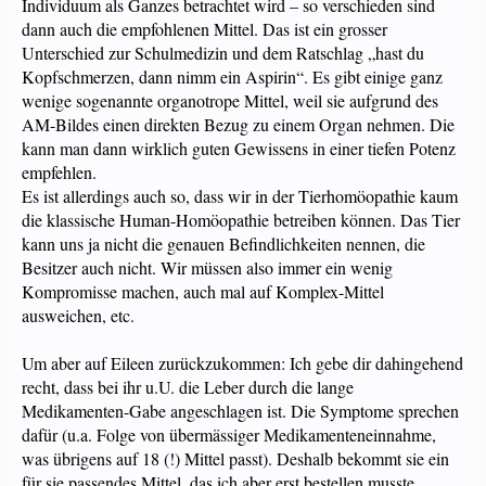
Individuum als Ganzes betrachtet wird – so verschieden sind
dann auch die empfohlenen Mittel. Das ist ein grosser
Unterschied zur Schulmedizin und dem Ratschlag „hast du
Kopfschmerzen, dann nimm ein Aspirin“. Es gibt einige ganz
wenige sogenannte organotrope Mittel, weil sie aufgrund des
AM-Bildes einen direkten Bezug zu einem Organ nehmen. Die
kann man dann wirklich guten Gewissens in einer tiefen Potenz
empfehlen.
Es ist allerdings auch so, dass wir in der Tierhomöopathie kaum
die klassische Human-Homöopathie betreiben können. Das Tier
kann uns ja nicht die genauen Befindlichkeiten nennen, die
Besitzer auch nicht. Wir müssen also immer ein wenig
Kompromisse machen, auch mal auf Komplex-Mittel
ausweichen, etc.
Um aber auf Eileen zurückzukommen: Ich gebe dir dahingehend
recht, dass bei ihr u.U. die Leber durch die lange
Medikamenten-Gabe angeschlagen ist. Die Symptome sprechen
dafür (u.a. Folge von übermässiger Medikamenteneinnahme,
was übrigens auf 18 (!) Mittel passt). Deshalb bekommt sie ein
für sie passendes Mittel, das ich aber erst bestellen musste.