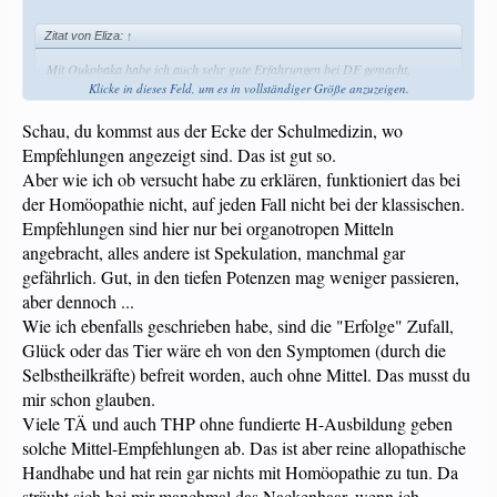
Zitat von Eliza:
↑
Mit Oukobaka habe ich auch sehr gute Erfahrungen bei DF gemacht,
allerdings kann es auch zu Verstopfungen führen, deswegen nur unter
Klicke in dieses Feld, um es in vollständiger Größe anzuzeigen.
fachmännischer Beratung verabreichen.
Schau, du kommst aus der Ecke der Schulmedizin, wo
Ein THP denke ich wäre hier eine gute Alternative
Empfehlungen angezeigt sind. Das ist gut so.
Zitat aus dem D-Forum vom 13.08.09
Aber wie ich ob versucht habe zu erklären, funktioniert das bei
Frau Meier, empfiehlt es seit Jahren als Leberschutztherapie. OK, er ist kein
der Homöopathie nicht, auf jeden Fall nicht bei der klassischen.
Homöopath, der Homöopathie aber nicht abgeneigt.
Empfehlungen sind hier nur bei organotropen Mitteln
Klicke in dieses Feld, um es in vollständiger Größe anzuzeigen.
Auch bei Alois Weber ist es erwähnt:
angebracht, alles andere ist Spekulation, manchmal gar
http://www.exlibris.ch/buch/Weber_A...thie_und_Kräuteranwendung/sbz/749
gefährlich. Gut, in den tiefen Potenzen mag weniger passieren,
1590/1b.aspx
aber dennoch ...
Es hat in unzähligen Fällen geholfen und übrigens nie geschadet. In wenigen
Wie ich ebenfalls geschrieben habe, sind die "Erfolge" Zufall,
Fällen nicht geholfen.
Glück oder das Tier wäre eh von den Symptomen (durch die
Selbstheilkräfte) befreit worden, auch ohne Mittel. Das musst du
Ich fahre voll ab auf das Zeug! So einige Tiere hätte ich ohne das Mittel
nicht so schnell wieder ans Fressen bekommen oder Weichkot gestoppt.
mir schon glauben.
Viele TÄ und auch THP ohne fundierte H-Ausbildung geben
Ich bin nun weder homöopathisch versiert, noch kenne ich mich mit AM-
Bildern aus. Ich empfehle aus langjähriger und zahlreicher Erfahrung.
solche Mittel-Empfehlungen ab. Das ist aber reine allopathische
Handhabe und hat rein gar nichts mit Homöopathie zu tun. Da
sträubt sich bei mir manchmal das Nackenhaar, wenn ich