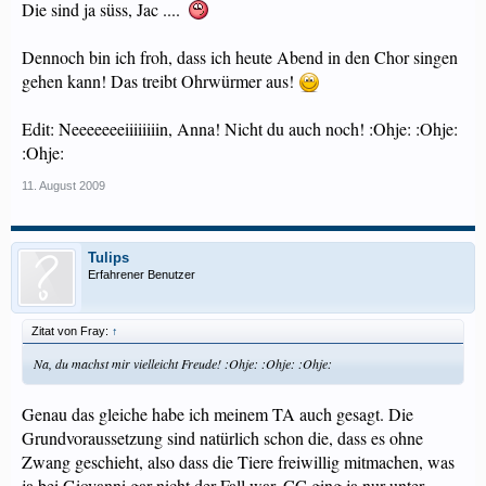
Die sind ja süss, Jac ....
Dennoch bin ich froh, dass ich heute Abend in den Chor singen
gehen kann! Das treibt Ohrwürmer aus!
Edit: Neeeeeeeiiiiiiiin, Anna! Nicht du auch noch! :Ohje: :Ohje:
:Ohje:
11. August 2009
Tulips
Erfahrener Benutzer
Zitat von Fray:
↑
Na, du machst mir vielleicht Freude! :Ohje: :Ohje: :Ohje:
Genau das gleiche habe ich meinem TA auch gesagt. Die
Grundvoraussetzung sind natürlich schon die, dass es ohne
Zwang geschieht, also dass die Tiere freiwillig mitmachen, was
ja bei Giovanni gar nicht der Fall war. CC ging ja nur unter