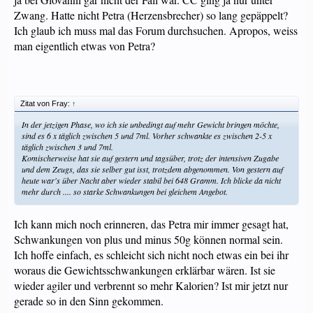
Zwang. Hatte nicht Petra (Herzensbrecher) so lang gepäppelt?
Ich glaub ich muss mal das Forum durchsuchen. Apropos, weiss
man eigentlich etwas von Petra?
Zitat von Fray:
↑
In der jetzigen Phase, wo ich sie unbedingt auf mehr Gewicht bringen möchte,
sind es 6 x täglich zwischen 5 und 7ml. Vorher schwankte es zwischen 2-5 x
täglich zwischen 3 und 7ml.
Komischerweise hat sie auf gestern und tagsüber, trotz der intensiven Zugabe
und dem Zeugs, das sie selber gut isst, trotzdem abgenommen. Von gestern auf
heute war's über Nacht aber wieder stabil bei 648 Gramm. Ich blicke da nicht
mehr durch .... so starke Schwankungen bei gleichem Angebot.
Ich kann mich noch erinneren, das Petra mir immer gesagt hat,
Schwankungen von plus und minus 50g können normal sein.
Ich hoffe einfach, es schleicht sich nicht noch etwas ein bei ihr
woraus die Gewichtsschwankungen erklärbar wären. Ist sie
wieder agiler und verbrennt so mehr Kalorien? Ist mir jetzt nur
gerade so in den Sinn gekommen.