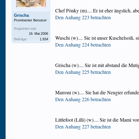
Chef Pönky (m).... Er ist eher ängslich, abe
Grischa
Den Anhang 223 betrachten
Prominenter Benutzer
Registriert seit:
16. Mai 2006
Wuschi (w).... Sie ist unser Kuschelsoili,
Beiträge:
1.934
Den Anhang 224 betrachten
Grischa (w).... Sie ist mit abstand die Mu
Den Anhang 225 betrachten
Marroni (w).... Sie hat die Neugier erfun
Den Anhang 226 betrachten
Littlefoot (Lilli) (w).... Sie ist die Mami
Den Anhang 227 betrachten