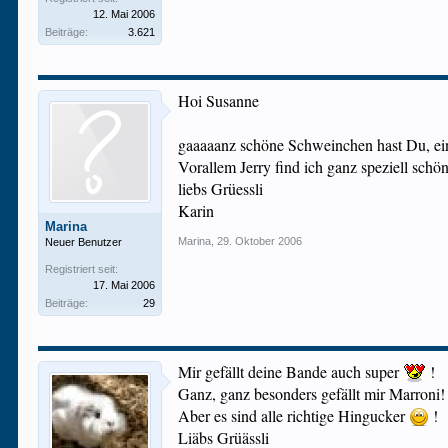
12. Mai 2006
Beiträge:
3.621
Hoi Susanne
gaaaaanz schöne Schweinchen hast Du, ein
Vorallem Jerry find ich ganz speziell schön
liebs Grüessli
Karin
Marina
Marina
,
29. Oktober 2006
Neuer Benutzer
Registriert seit:
17. Mai 2006
Beiträge:
29
Mir gefällt deine Bande auch super
!
Ganz, ganz besonders gefällt mir Marroni!
Aber es sind alle richtige Hingucker
!
Liäbs Grüässli