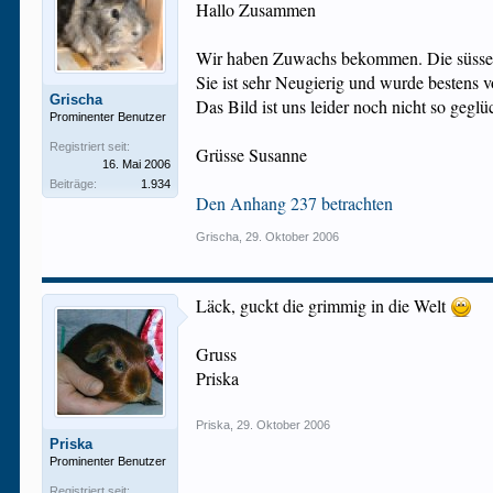
Hallo Zusammen
Wir haben Zuwachs bekommen. Die süsse 
Sie ist sehr Neugierig und wurde bestens
Grischa
Das Bild ist uns leider noch nicht so geglü
Prominenter Benutzer
Registriert seit:
Grüsse Susanne
16. Mai 2006
Beiträge:
1.934
Den Anhang 237 betrachten
Grischa
,
29. Oktober 2006
Läck, guckt die grimmig in die Welt
Gruss
Priska
Priska
,
29. Oktober 2006
Priska
Prominenter Benutzer
Registriert seit: