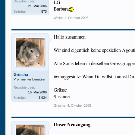
LG
Registriert seit:
21. Mai 2006
Barbara
Beiträge:
573
Wolke
,
4. Oktober 2006
Hallo zusammen
Wir sind eigentlich keine speziellen Agout
Alle Soilis leben in derselben Grossgruppe
Grischa
@muggestutz: Wenn Du willst, kannst Du
Prominenter Benutzer
Registriert seit:
Grüsse
16. Mai 2006
Susanne
Beiträge:
1.934
Grischa
,
4. Oktober 2006
Unser Neuzugang