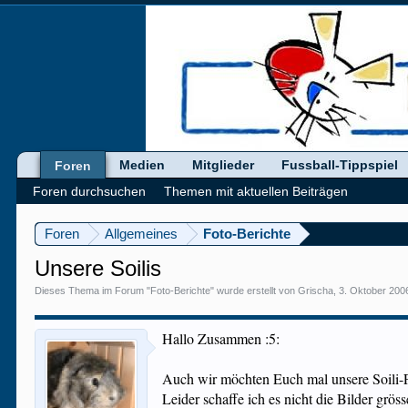
Medien
Mitglieder
Fussball-Tippspiel
Foren
Foren durchsuchen
Themen mit aktuellen Beiträgen
Foren
Allgemeines
Foto-Berichte
Unsere Soilis
Dieses Thema im Forum "
Foto-Berichte
" wurde erstellt von
Grischa
,
3. Oktober 200
Hallo Zusammen :5:
Auch wir möchten Euch mal unsere Soili-Fa
Leider schaffe ich es nicht die Bilder grö