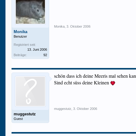
Monika
,
3. Oktober 2006
Monika
Benutzer
Registriert seit:
13. Juni 2006
Beiträge:
92
schön dass ich deine Meeris mal sehen ka
Sind echt süss deine Kleinen
muggestutz
,
3. Oktober 2006
muggestutz
Guest