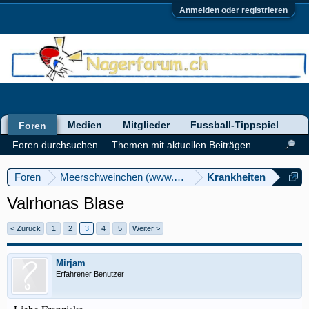
Anmelden oder registrieren
Medien
Mitglieder
Fussball-Tippspiel
Foren
Foren durchsuchen
Themen mit aktuellen Beiträgen
Foren
Meerschweinchen (www.meerschweinforum.ch)
Krankheiten
Valrhonas Blase
< Zurück
1
2
3
4
5
Weiter >
Mirjam
Erfahrener Benutzer