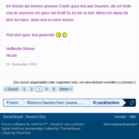
Ich drücke der kleinen grossen Chefin ganz fest alle Daumen, die ich finde
und dir wünsche ich ganz viel Kraft! Es tut mir so leid. Wenn ich etwas für
dich tun kann, dann lass es mich wissen.
Fühl dich ganz fest gedrückt!
Hoffende Grüsse
Nicole
16. September 2009
(Du musst angemeldet oder registriert sein, um eine Antwort erstellen zu können.)
< Zurück
1
2
3
4
5
Weiter >
Foren
Meerschweinchen (www.meerschweinforum.ch)
Krankheiten
Social Aktuell
Deutsch [Du]
Kontakt
Hilfe
Forum software by XenForo™
-
Deutsch von xenDach
Nutzungsbedingungen
Some XenForo functionality crafted by
ThemeHouse
.
|
Style by Pixel Exit