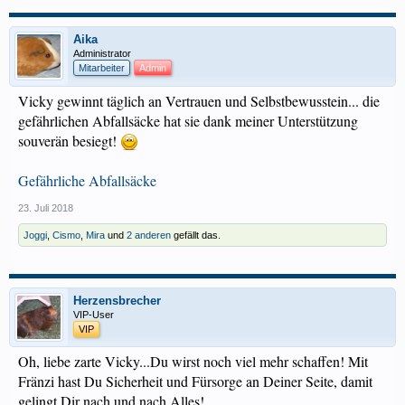
Aika
Administrator
Mitarbeiter
Admin
Vicky gewinnt täglich an Vertrauen und Selbstbewusstein... die
gefährlichen Abfallsäcke hat sie dank meiner Unterstützung
souverän besiegt!
Gefährliche Abfallsäcke
23. Juli 2018
Joggi
,
Cismo
,
Mira
und
2 anderen
gefällt das.
Herzensbrecher
VIP-User
VIP
Oh, liebe zarte Vicky...Du wirst noch viel mehr schaffen! Mit
Fränzi hast Du Sicherheit und Fürsorge an Deiner Seite, damit
gelingt Dir nach und nach Alles!