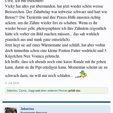
Uffff, ich bin erleichtert!
Vicky hat alles gut überstanden, hat jetzt wieder schön weisse
Beisserchen. Der Zahnbelag war teilweise schwarz und hart wie
Beton!!! Die Tierärztin und ihre Praxis-Hilfe mussten richtig
ackern, um die Zähne wieder frei zu schaben. Wenn es ihr
wieder besser geht, photographiere ich ihre Zähnlein (eigentlich
hätte ich vorher ein Bild machen müssen... das sah wirklich
grauslich aus und stank ganz entsetzlich).
Jetzt liegt sie auf einer Wärmematte und schläft, hat aber vorhin
doch immerhin schon eine kleine Portion Futter verdrückt und 5
Kügelchen Nux Vomica gelutscht.
Ich hoffe, dass ich abends noch eine kurze Runde mit ihr gehen
kann, damit sie ihr Pipi erledigen kann. Momentan scheint sie zu
schwach dazu, sie will nur noch schlafen...
9. Juli 2018
Jeberino
,
Cismo
,
Joggi
und
einer weiteren Person
gefällt das.
Jeberino
Prominenter Benutzer