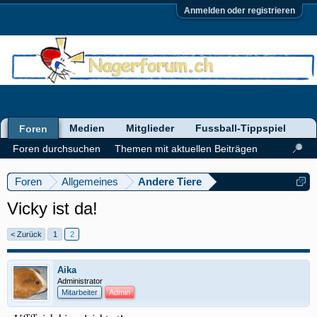
Anmelden oder registrieren
Medien
Mitglieder
Fussball-Tippspiel
Foren
Foren durchsuchen
Themen mit aktuellen Beiträgen
Foren
Allgemeines
Andere Tiere
Vicky ist da!
< Zurück
1
2
Aika
Administrator
Mitarbeiter
Admin