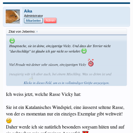
Aika
Administrator
Mitarbeiter
Admin
Zitat von Jeberino:
↑
Hauptsache, sie ist deine, einzigartige Vicky. Und dass der Terrier nicht
"durchschlägt" ist glaube ich gar nicht so verkehrt
Viel Freude mit deiner sehr süssen, einzigartigen Vicky
(neugierig wär ich aber auch, bei einem Mischling. Was so drinn ist und
durchkommt
)
Klicke in dieses Feld, um es in vollständiger Größe anzuzeigen.
Ich weiss jetzt, welche Rasse Vicky hat:
Sie ist ein Katalanisches Windspiel, eine äusserst seltene Rasse,
von der es momentan nur ein einziges Exemplar gibt weltweit!
Daher werde ich sie natürlich besonders sorgsam hüten und auf