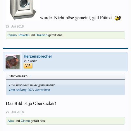
wurde. Nicht böse gemeint, gäll Fränzi
27. Juli 2018
Cismo
,
Rakete
und
Dazisch
gefällt das.
Herzensbrecher
VIP-User
VIP
Zitat von Aika:
↑
Und hier noch beide gemeinsam:
Den Anhang 2071 betrachten
Das Bild ist ja Oberzucker!
27. Juli 2018
Aika
und
Cismo
gefällt das.