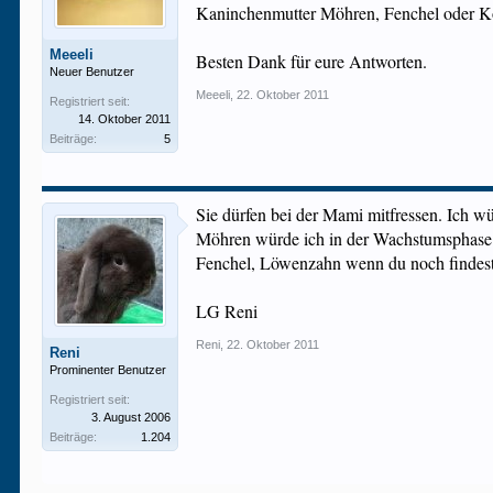
Kaninchenmutter Möhren, Fenchel oder Kohl
Meeeli
Besten Dank für eure Antworten.
Neuer Benutzer
Meeeli
,
22. Oktober 2011
Registriert seit:
14. Oktober 2011
Beiträge:
5
Sie dürfen bei der Mami mitfressen. Ich wü
Möhren würde ich in der Wachstumsphase we
Fenchel, Löwenzahn wenn du noch findest, 
LG Reni
Reni
,
22. Oktober 2011
Reni
Prominenter Benutzer
Registriert seit:
3. August 2006
Beiträge:
1.204