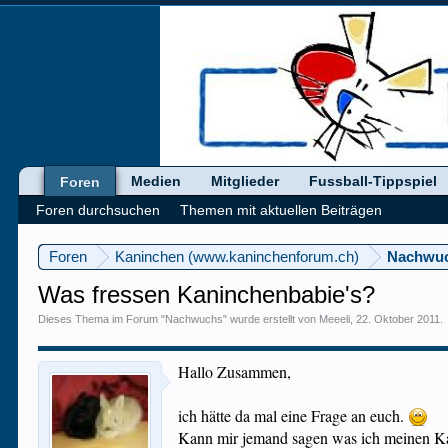
Medien
Mitglieder
Fussball-Tippspiel
Foren
Foren durchsuchen
Themen mit aktuellen Beiträgen
Foren
Kaninchen (www.kaninchenforum.ch)
Nachwu
Was fressen Kaninchenbabie's?
Dieses Thema im Forum "
Nachwuchs
" wurde erstellt von
Meeeli
,
22. Oktober 2011
.
Hallo Zusammen,
ich hätte da mal eine Frage an euch.
Kann mir jemand sagen was ich meinen Kan