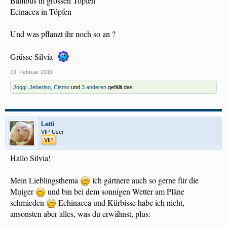
Bambus in grossen Töpfen
Ecinacea in Töpfen
Und was pflanzt ihr noch so an ?
Grüsse Silvia
19. Februar 2019
Joggi
,
Jeberino
,
Cismo
und
3 anderen
gefällt das.
Letti
VIP-User
VIP
Hallo Silvia!
Mein Lieblingsthema
ich gärtnere auch so gerne für die
Muiger
und bin bei dem sonnigen Wetter am Pläne
schmieden
Echinacea und Kürbisse habe ich nicht,
ansonsten aber alles, was du erwähnst, plus: