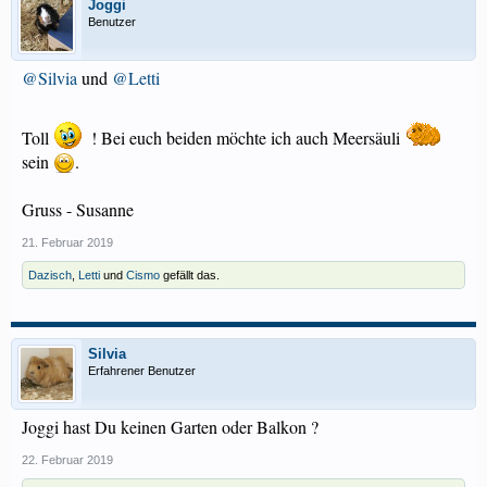
Joggi
Benutzer
@Silvia
und
@Letti
Toll
! Bei euch beiden möchte ich auch Meersäuli
sein
.
Gruss - Susanne
21. Februar 2019
Dazisch
,
Letti
und
Cismo
gefällt das.
Silvia
Erfahrener Benutzer
Joggi hast Du keinen Garten oder Balkon ?
22. Februar 2019