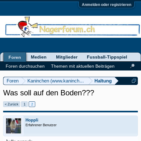
Anmelden oder registrieren
Medien
Mitglieder
Fussball-Tippspiel
Foren
Foren durchsuchen
Themen mit aktuellen Beiträgen
Foren
Kaninchen (www.kaninchenforum.ch)
Haltung
Was soll auf den Boden???
< Zurück
1
2
Hoppli
Erfahrener Benutzer