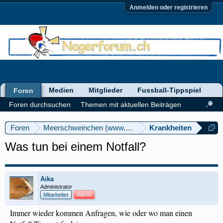
Anmelden oder registrieren
Medien
Mitglieder
Fussball-Tippspiel
Foren
Foren durchsuchen
Themen mit aktuellen Beiträgen
Foren
Meerschweinchen (www.meerschweinforum.ch)
Krankheiten
Was tun bei einem Notfall?
Aika
Administrator
Mitarbeiter
Admin
Immer wieder kommen Anfragen, wie oder wo man einen