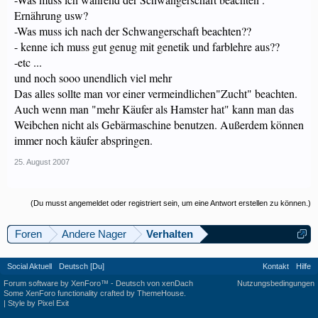
Ernährung usw?
-Was muss ich nach der Schwangerschaft beachten??
- kenne ich muss gut genug mit genetik und farblehre aus??
-etc ...
und noch sooo unendlich viel mehr
Das alles sollte man vor einer vermeindlichen"Zucht" beachten.
Auch wenn man "mehr Käufer als Hamster hat" kann man das
Weibchen nicht als Gebärmaschine benutzen. Außerdem können
immer noch käufer abspringen.
25. August 2007
(Du musst angemeldet oder registriert sein, um eine Antwort erstellen zu können.)
Foren
Andere Nager
Verhalten
Social Aktuell
Deutsch [Du]
Kontakt
Hilfe
Forum software by XenForo™
-
Deutsch von xenDach
Nutzungsbedingungen
Some XenForo functionality crafted by
ThemeHouse
.
|
Style by Pixel Exit