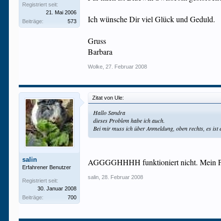
Registriert seit:
21. Mai 2006
Ich wünsche Dir viel Glück und Geduld.
Beiträge:
573
Gruss
Barbara
Wolke
,
27. Februar 2008
Zitat von Ule:
Hallo Sandra
dieses Problem habe ich auch.
Bei mir muss ich über Anmeldung, oben rechts, es ist
salin
AGGGGHHHH funktioniert nicht. Mein Pas
Erfahrener Benutzer
salin
,
28. Februar 2008
Registriert seit:
30. Januar 2008
Beiträge:
700