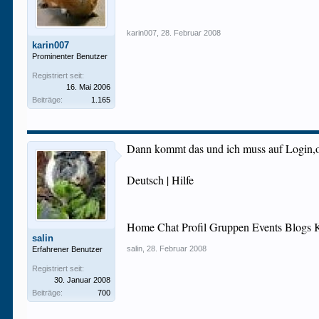
karin007
,
28. Februar 2008
karin007
Prominenter Benutzer
Registriert seit:
16. Mai 2006
Beiträge:
1.165
Dann kommt das und ich muss auf Login,o
Deutsch | Hilfe
Home Chat Profil Gruppen Events Blogs K
salin
salin
,
28. Februar 2008
Erfahrener Benutzer
Registriert seit:
30. Januar 2008
Beiträge:
700