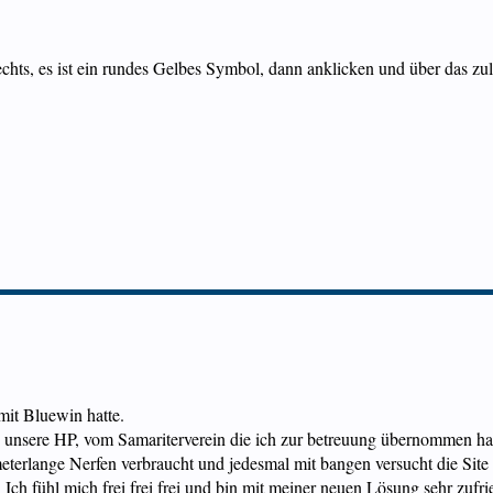
hts, es ist ein rundes Gelbes Symbol, dann anklicken und über das zu
 mit Bluewin hatte.
nsere HP, vom Samariterverein die ich zur betreuung übernommen hab, 
terlange Nerfen verbraucht und jedesmal mit bangen versucht die Site 
ch fühl mich frei frei frei und bin mit meiner neuen Lösung sehr zufri