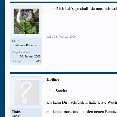
na toll! Ich hab's geschafft-da muss ich w
salin
,
28. Februar 2008
salin
Erfahrener Benutzer
Registriert seit:
30. Januar 2008
Beiträge:
700
Hotline
hallo Sandra
Ich kann Dir nachfühlen, hatte letzte Wo
einrichten muss und mir den neuen Benutz
Tinka
Guest