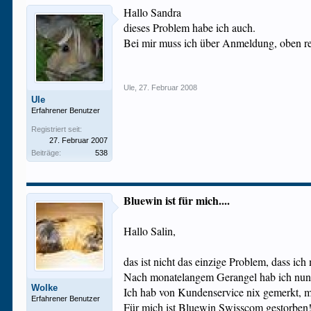
Hallo Sandra
dieses Problem habe ich auch.
Bei mir muss ich über Anmeldung, oben rec
Ule
,
27. Februar 2008
Ule
Erfahrener Benutzer
Registriert seit:
27. Februar 2007
Beiträge:
538
Bluewin ist für mich....
Hallo Salin,
das ist nicht das einzige Problem, dass ich
Nach monatelangem Gerangel hab ich nun u
Wolke
Ich hab von Kundenservice nix gemerkt, me
Erfahrener Benutzer
Für mich ist Bluewin Swisscom gestorben! I