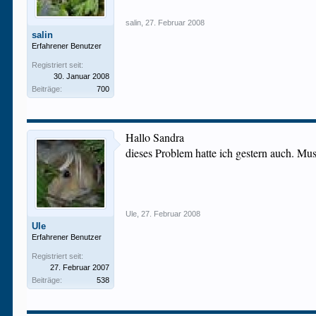
salin
,
27. Februar 2008
salin
Erfahrener Benutzer
Registriert seit:
30. Januar 2008
Beiträge:
700
Hallo Sandra
dieses Problem hatte ich gestern auch. Mu
Ule
,
27. Februar 2008
Ule
Erfahrener Benutzer
Registriert seit:
27. Februar 2007
Beiträge:
538