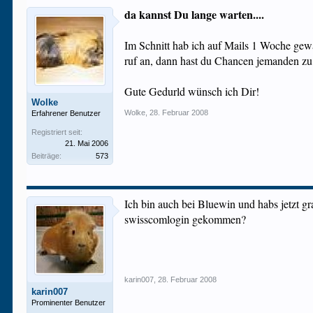
da kannst Du lange warten....
Im Schnitt hab ich auf Mails 1 Woche gewar
ruf an, dann hast du Chancen jemanden zu e
Gute Gedurld wünsch ich Dir!
Wolke
Wolke
,
28. Februar 2008
Erfahrener Benutzer
Registriert seit:
21. Mai 2006
Beiträge:
573
Ich bin auch bei Bluewin und habs jetzt g
swisscomlogin gekommen?
karin007
,
28. Februar 2008
karin007
Prominenter Benutzer