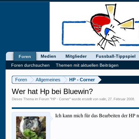
Medien
Mitglieder
Fussball-Tippspiel
Foren
Foren durchsuchen
Themen mit aktuellen Beiträgen
Foren
Allgemeines
HP - Corner
Wer hat Hp bei Bluewin?
Dieses Thema im Forum "
HP - Corner
" wurde erstellt von
salin
,
27. Februar 2008
.
Ich kann mich für das Bearbeiten der HP n