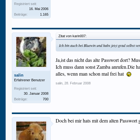
Registriert seit:
16. Mai 2006
Beiträge:
1.165
Zitat von karin007:
Ich bin auch bei Bluewin und habs jetzt grad selbst 
Ja,ist das nicht das alte Passwort dort? M
Ich muss dann sonst Zamba anrufen.Die ha
alles, wenn man schon mal frei hat
salin
Erfahrener Benutzer
salin
,
28. Februar 2008
Registriert seit:
30. Januar 2008
Beiträge:
700
Doch bei mir hats mit dem alten Passwort 