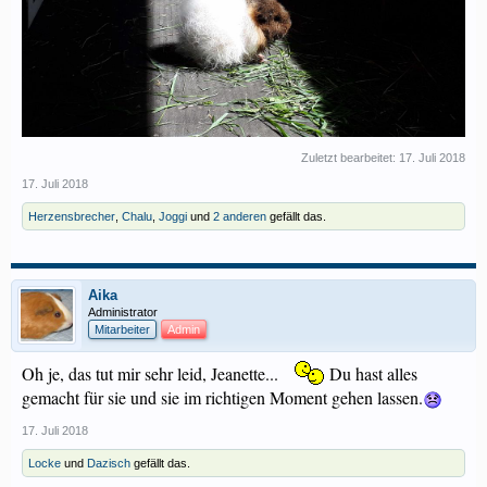
Zuletzt bearbeitet:
17. Juli 2018
17. Juli 2018
Herzensbrecher
,
Chalu
,
Joggi
und
2 anderen
gefällt das.
Aika
Administrator
Mitarbeiter
Admin
Oh je, das tut mir sehr leid, Jeanette...
Du hast alles
gemacht für sie und sie im richtigen Moment gehen lassen.
17. Juli 2018
Locke
und
Dazisch
gefällt das.