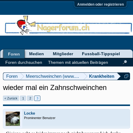
Anmelden oder registrieren
Medien
Mitglieder
Fussball-Tippspiel
Foren
Foren durchsuchen
Themen mit aktuellen Beiträgen
Foren
Meerschweinchen (www.meerschweinforum.ch)
Krankheiten
wieder mal ein Zahnschweinchen
< Zurück
1
2
3
Locke
Prominenter Benutzer