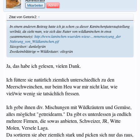
Administrator
Mitarbeiter
Admin
Zitat von Getorix2:
↑
In einem anderen Beitrag hatte ich ja schon zu dieser Kaninchenfutteraufstellung
verlinkt, da sieht man, wie sich das Futter von wildkaninchen in etwa
zusammensetzt:
http://www.kaninchen-wuerden-wiese-...mmensetzung_der
Nahrung_von_Wildkaninchen.gif
Süssgräser: dunkelgrün
Zweikeimblättrige = Wildkräuter: olivgrün
Ja, das habe ich gelesen, vielen Dank.
Ich füttere sie natürlich ziemlich unterschiedlich zu den
Meerschweinchen, nur beim Heu war mir nicht klar, wie
viel/wie wenig sie tatsächlich fressen.
Ich gebe ihnen div. Mischungen mit Wildkräutern und Gemüse,
alles möglichst "getreidearm." Da gibt es unterdessen ja endlich
mehrere Firmen, die sowas anbieten, Schweizer, JR, Witte
Molen, Versele Laga.
Da sortieren sie aber ziemlich stark und picken sich nur das raus,