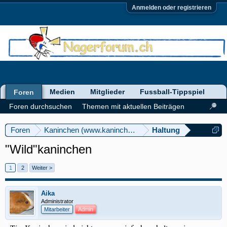
Anmelden oder registrieren
Medien
Mitglieder
Fussball-Tippspiel
Foren
Foren durchsuchen
Themen mit aktuellen Beiträgen
Foren
Kaninchen (www.kaninchenforum.ch)
Haltung
"Wild"kaninchen
1
2
Weiter >
Aika
Administrator
Mitarbeiter
Admin