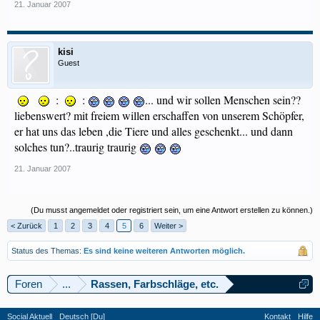
21. Januar 2007
kisi
Guest
:
:
... und wir sollen Menschen sein??
liebenswert? mit freiem willen erschaffen von unserem Schöpfer,
er hat uns das leben ,die Tiere und alles geschenkt... und dann
solches tun?..traurig traurig
21. Januar 2007
(Du musst angemeldet oder registriert sein, um eine Antwort erstellen zu können.)
< Zurück
1
2
3
4
5
6
Weiter >
Status des Themas:
Es sind keine weiteren Antworten möglich.
Foren
...
Rassen, Farbschläge, etc.
Social Aktuell
Deutsch [Du]
Kontakt
Hilfe