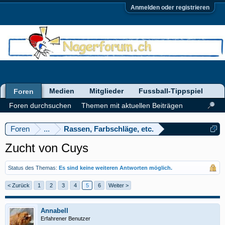
Anmelden oder registrieren
Medien
Mitglieder
Fussball-Tippspiel
Foren
Foren durchsuchen
Themen mit aktuellen Beiträgen
Foren
...
Rassen, Farbschläge, etc.
Zucht von Cuys
Status des Themas:
Es sind keine weiteren Antworten möglich.
< Zurück
1
2
3
4
5
6
Weiter >
Annabell
Erfahrener Benutzer