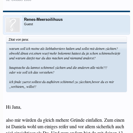
Renes-Meersoilihuus
Guest
Zitat von jana:
warum soll ich meine als liebhabertiere halten und sollst mit deinen züchten?
obwohl dinea evt.einen wurf mehr bekommt hattest du ja schon schimmelwürfe
und warum darfst nur du das machen und niemand anderst?
hauptsache du kannst schimmel züchten und die anderen alle nicht?!!
oder wie soll ich das verstehen?
ich finde zuerst solltest du aufhören schimmel zu zücchten,bevor du es mir
,,verbieten,, willst!!
Hi Jana,
also mir würden da gleich mehere Gründe einfallen. Zum einen
ist Daniela wohl um einiges reifer und vor allem sicherlich auch
viel einsichtiger als Du. Und zum andern bist du mit deinen 13