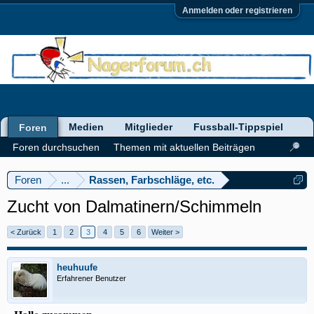
Anmelden oder registrieren
Medien
Mitglieder
Fussball-Tippspiel
Foren
Foren durchsuchen
Themen mit aktuellen Beiträgen
Foren
...
Rassen, Farbschläge, etc.
Zucht von Dalmatinern/Schimmeln
< Zurück
1
2
3
4
5
6
Weiter >
heuhuufe
Erfahrener Benutzer