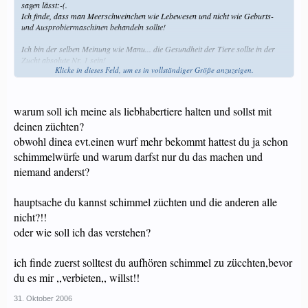
sagen lässt:-(.
Ich finde, dass man Meerschweinchen wie Lebewesen und nicht wie Geburts-
und Ausprobiermaschinen behandeln sollte!
Ich bin der selben Meinung wie Manu... die Gesundheit der Tiere sollte in der
Zucht absolute Nr. 1 sein!
Klicke in dieses Feld, um es in vollständiger Größe anzuzeigen.
Jana, du könntest dir ja auch die zwei Dalmis als Liebhabertiere halten. Sie
müssen ja nicht zwingend Babys haben. Mein Schimmelmädchen Dinea wird
warum soll ich meine als liebhabertiere halten und sollst mit
wahrscheinlich auch keinen Nachwuchs haben.
deinen züchten?
Grüessli Daniela
obwohl dinea evt.einen wurf mehr bekommt hattest du ja schon
schimmelwürfe und warum darfst nur du das machen und
niemand anderst?
hauptsache du kannst schimmel züchten und die anderen alle
nicht?!!
oder wie soll ich das verstehen?
ich finde zuerst solltest du aufhören schimmel zu zücchten,bevor
du es mir ,,verbieten,, willst!!
31. Oktober 2006