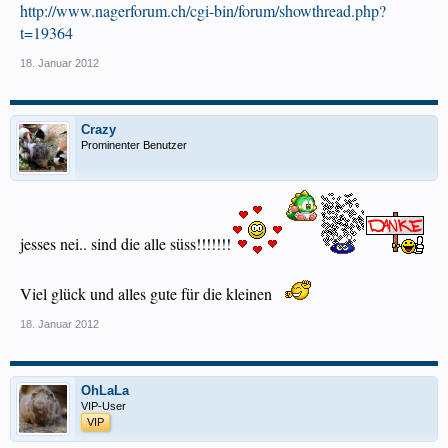
http://www.nagerforum.ch/cgi-bin/forum/showthread.php?
t=19364
18. Januar 2012
Crazy
Prominenter Benutzer
jesses nei.. sind die alle süss!!!!!!!
Viel glück und alles gute für die kleinen
18. Januar 2012
OhLaLa
VIP-User
VIP