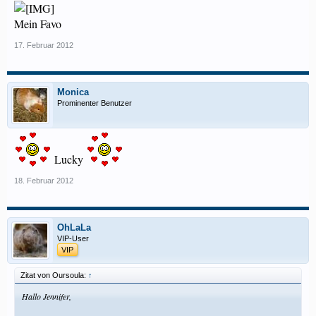
Mein Favo
17. Februar 2012
Monica
Prominenter Benutzer
Lucky
18. Februar 2012
OhLaLa
VIP-User
VIP
Zitat von Oursoula:
↑
Hallo Jennifer,