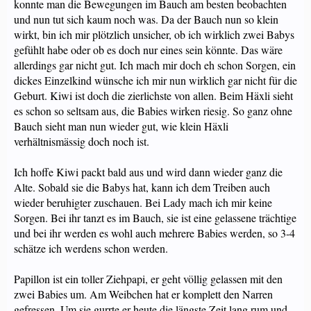
konnte man die Bewegungen im Bauch am besten beobachten
und nun tut sich kaum noch was. Da der Bauch nun so klein
wirkt, bin ich mir plötzlich unsicher, ob ich wirklich zwei Babys
gefühlt habe oder ob es doch nur eines sein könnte. Das wäre
allerdings gar nicht gut. Ich mach mir doch eh schon Sorgen, ein
dickes Einzelkind wünsche ich mir nun wirklich gar nicht für die
Geburt. Kiwi ist doch die zierlichste von allen. Beim Häxli sieht
es schon so seltsam aus, die Babies wirken riesig. So ganz ohne
Bauch sieht man nun wieder gut, wie klein Häxli
verhältnismässig doch noch ist.
Ich hoffe Kiwi packt bald aus und wird dann wieder ganz die
Alte. Sobald sie die Babys hat, kann ich dem Treiben auch
wieder beruhigter zuschauen. Bei Lady mach ich mir keine
Sorgen. Bei ihr tanzt es im Bauch, sie ist eine gelassene trächtige
und bei ihr werden es wohl auch mehrere Babies werden, so 3-4
schätze ich werdens schon werden.
Papillon ist ein toller Ziehpapi, er geht völlig gelassen mit den
zwei Babies um. Am Weibchen hat er komplett den Narren
gefressen. Um sie gurrte er heute die längste Zeit lang rum und