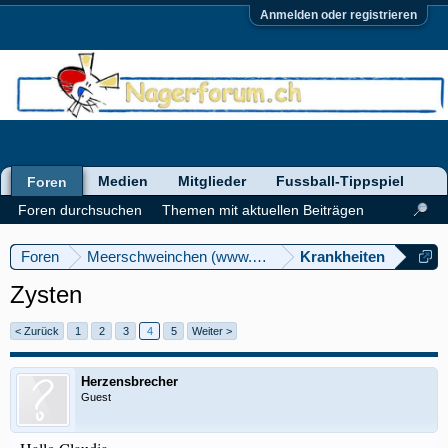
Anmelden oder registrieren
Medien
Mitglieder
Fussball-Tippspiel
Foren
Foren durchsuchen
Themen mit aktuellen Beiträgen
Foren
Meerschweinchen (www.meerschweinforum.ch)
Krankheiten
Zysten
< Zurück
1
2
3
4
5
Weiter >
Herzensbrecher
Guest