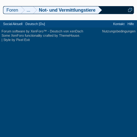
Foren
...
Not- und Vermittlungstiere
Social Aktuell
Deutsch [Du]
Kontakt
Hilfe
Forum software by XenForo™
-
Deutsch von xenDach
Nutzungsbedingungen
Some XenForo functionality crafted by
ThemeHouse
.
|
Style by Pixel Exit